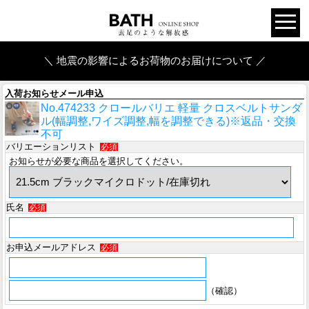
＼ 地震の影響によるお荷物のお届けについて ／
入荷お知らせメール申込
No.474233 クロールバリエ 軽量 クロスベルトサンダ
ル(幅調整,ワイズ調整,幅を調整できる)※返品・交換
不可
バリエーションリスト
必須
お知らせが必要な商品を選択してください。
氏名
必須
お申込メールアドレス
必須
（確認）