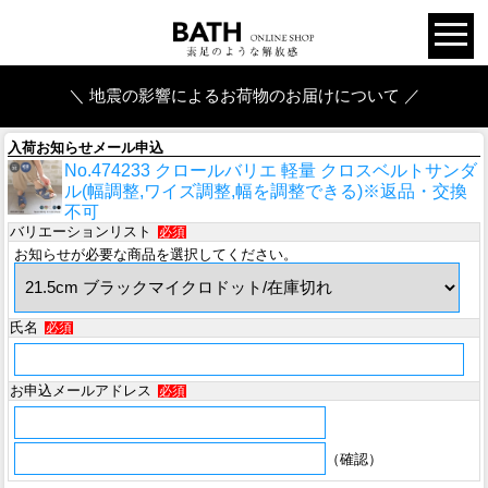
＼ 地震の影響によるお荷物のお届けについて ／
入荷お知らせメール申込
No.474233 クロールバリエ 軽量 クロスベルトサンダ
ル(幅調整,ワイズ調整,幅を調整できる)※返品・交換
不可
バリエーションリスト
必須
お知らせが必要な商品を選択してください。
氏名
必須
お申込メールアドレス
必須
（確認）