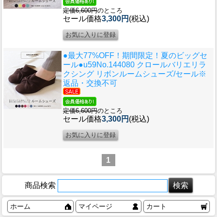
定価6,600円
のところ
セール価格
3,300円
(税込)
●最大77%OFF！期間限定！夏のビッグセ
ール●u59
No.144080 クロールバリエリラ
クシング リボンルームシューズ/セール※
返品・交換不可
定価6,600円
のところ
セール価格
3,300円
(税込)
1
商品検索
ホーム
マイページ
カート