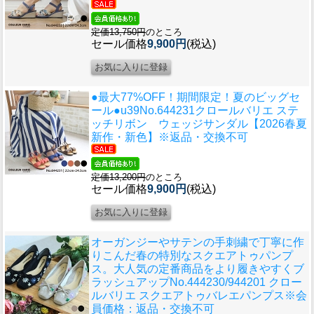
定価13,750円
のところ
セール価格
9,900円
(税込)
●最大77%OFF！期間限定！夏のビッグセ
ール●u39
No.644231クロールバリエ ステ
ッチリボン ウェッジサンダル【2026春夏
新作・新色】※返品・交換不可
定価13,200円
のところ
セール価格
9,900円
(税込)
オーガンジーやサテンの手刺繍で丁寧に作
りこんだ春の特別なスクエアトゥパンプ
ス。大人気の定番商品をより履きやすくブ
ラッシュアップ
No.444230/944201 クロー
ルバリエ スクエアトゥバレエパンプス※会
員価格：返品・交換不可