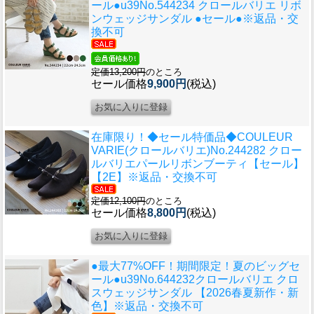
ール●u39
No.544234 クロールバリエ リボ
ンウェッジサンダル ●セール●※返品・交
換不可
定価13,200円
のところ
セール価格
9,900円
(税込)
在庫限り！◆セール特価品◆
COULEUR
VARIE(クロールバリエ)No.244282 クロー
ルバリエパールリボンブーティ【セール】
【2E】※返品・交換不可
定価12,100円
のところ
セール価格
8,800円
(税込)
●最大77%OFF！期間限定！夏のビッグセ
ール●u39
No.644232クロールバリエ クロ
スウェッジサンダル 【2026春夏新作・新
色】※返品・交換不可