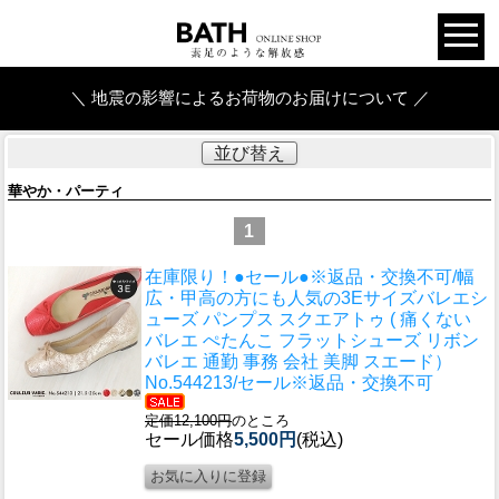
＼ 地震の影響によるお荷物のお届けについて ／
並び替え
華やか・パーティ
1
在庫限り！●セール●※返品・交換不可/幅
広・甲高の方にも人気の3Eサイズ
バレエシ
ューズ パンプス スクエアトゥ ( 痛くない
バレエ ぺたんこ フラットシューズ リボン
バレエ 通勤 事務 会社 美脚 スエード）
No.544213/セール※返品・交換不可
定価12,100円
のところ
セール価格
5,500円
(税込)