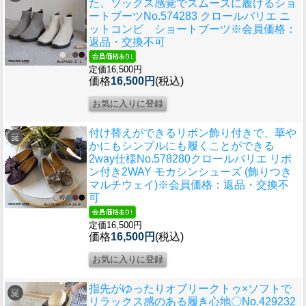
た、ソックス感覚でスムーズに履けるショ
ートブーツ
No.574283 クロールバリエ ニ
ットコンビ ショートブーツ※会員価格：
返品・交換不可
定価16,500円
価格
16,500円
(税込)
付け替えができるリボン飾り付きで、華や
かにもシンプルにも履くことができる
2way仕様
No.578280クロールバリエ リボ
ン付き2WAY モカシンシューズ (飾りつき
マルチウェイ)※会員価格：返品・交換不
可
定価16,500円
価格
16,500円
(税込)
指先がゆったりオブリークトゥ×ソフトで
リラックス感のある履き心地
〇No.429232