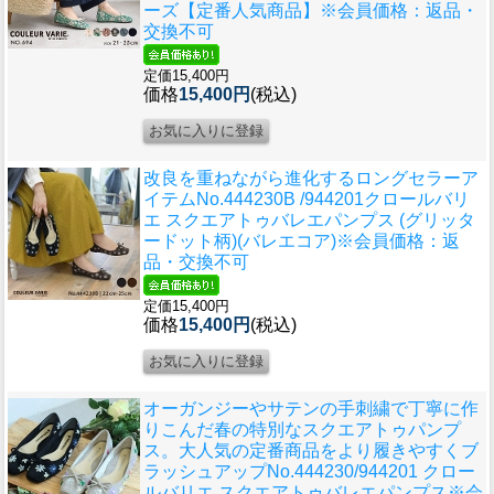
ーズ【定番人気商品】※会員価格：返品・
交換不可
定価15,400円
価格
15,400円
(税込)
改良を重ねながら進化するロングセラーア
イテム
No.444230B /944201クロールバリ
エ スクエアトゥバレエパンプス (グリッタ
ードット柄)(バレエコア)※会員価格：返
品・交換不可
定価15,400円
価格
15,400円
(税込)
オーガンジーやサテンの手刺繍で丁寧に作
りこんだ春の特別なスクエアトゥパンプ
ス。大人気の定番商品をより履きやすくブ
ラッシュアップ
No.444230/944201 クロー
ルバリエ スクエアトゥバレエパンプス※会