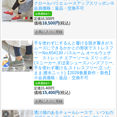
クロールバリエ レースアップスリッポン※
会員価格：返品・交換不可
定価16,500円
価格
16,500円
(税込)
手を使わずにするんと履ける脱ぎ履きがス
ムーズにできるかかとの形状でストレスフ
リー
No.654130 バスルーム オールウェザ
ー ストレッチ エアーソール スリッポン
(スニーカー,すぽ楽シューズ,ハンズフリー,
手を使わず履ける,ストレスフリー,立った
まま,撥水ニット)【2026春夏新作・新色】
※会員価格：返品・交換不可
定価15,400円
価格
15,400円
(税込)
透け感のあるチュールレースで、いつもの