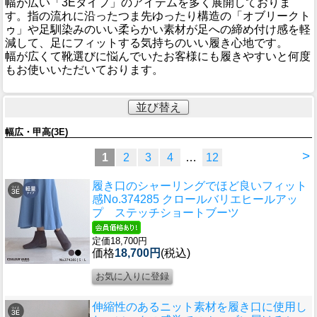
幅が広い「3Eタイプ」のアイテムを多く展開しておりま
す。指の流れに沿ったつま先ゆったり構造の「オブリークト
ゥ」や足馴染みのいい柔らかい素材が足への締め付け感を軽
減して、足にフィットする気持ちのいい履き心地です。
幅が広くて靴選びに悩んでいたお客様にも履きやすいと何度
もお使いいただいております。
並び替え
幅広・甲高(3E)
>
1
2
3
4
…
12
履き口のシャーリングでほど良いフィット
感
No.374285 クロールバリエヒールアッ
プ ステッチショートブーツ
定価18,700円
価格
18,700円
(税込)
伸縮性のあるニット素材を履き口に使用し