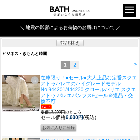
＼ 地震の影響によるお荷物のお届けについて ／
並び替え
ビジネス・きちんと綺麗
>
1
2
在庫限り！●セール●大人上品な定番スクエ
アトゥバレエのハイグレードモデル
No.944201/444230 クロールバリエ スクエ
アトゥ バレエパンプス/セール※返品・交
換不可
定価13,200円
のところ
セール価格
6,600円
(税込)