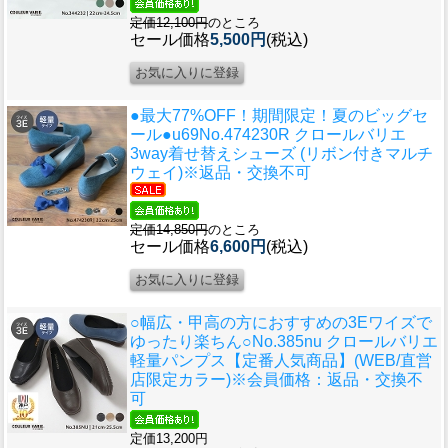
定価12,100円
のところ
セール価格
5,500円
(税込)
●最大77%OFF！期間限定！夏のビッグセ
ール●u69
No.474230R クロールバリエ
3way着せ替えシューズ (リボン付きマルチ
ウェイ)※返品・交換不可
定価14,850円
のところ
セール価格
6,600円
(税込)
○幅広・甲高の方におすすめの3Eワイズで
ゆったり楽ちん○
No.385nu クロールバリエ
軽量パンプス【定番人気商品】(WEB/直営
店限定カラー)※会員価格：返品・交換不
可
定価13,200円