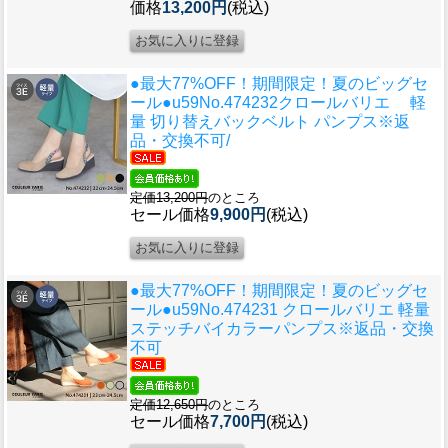
価格
13,200円
(税込)
●最大77%OFF！期間限定！夏のビッグセ
ール●u59
No.474232クロールバリエ 軽
量 切り替えバックベルト パンプス※返
品・交換不可/
定価13,200円
のところ
セール価格
9,900円
(税込)
●最大77%OFF！期間限定！夏のビッグセ
ール●u59
No.474231 クロールバリエ 軽量
ステッチバイカラーパンプス※返品・交換
不可
定価12,650円
のところ
セール価格
7,700円
(税込)