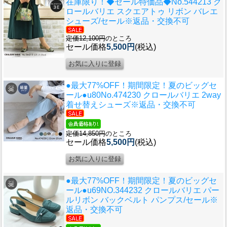
在庫限り！◆セール特価品◆
No.544213 ク
ロールバリエ スクエアトゥ リボン バレエ
シューズ/セール※返品・交換不可
定価12,100円
のところ
セール価格
5,500円
(税込)
●最大77%OFF！期間限定！夏のビッグセ
ール●u80
No.474230 クロールバリエ 2way
着せ替えシューズ※返品・交換不可
定価14,850円
のところ
セール価格
5,500円
(税込)
●最大77%OFF！期間限定！夏のビッグセ
ール●u69
NO.344232 クロールバリエ パー
ルリボン バックベルト パンプス/セール※
返品・交換不可