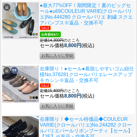
●最大77%OFF！期間限定！夏のビッグセ
ール●u69
COULEUR VARIE(クロールバリ
エ)No.444280 クロールバリエ 刺繍 スクエ
アパンプス※返品・交換不可
定価14,300円
のところ
セール価格
8,800円
(税込)
在庫限り！●セール●
着脱しやすいゴム紐仕
様No.378281クロールバリエレースアップ
モカシン※返品・交換不可
定価15,400円
のところ
セール価格
8,800円
(税込)
在庫限り！◆セール特価品◆
COULEUR
VARIE(クロールバリエ)No.244282 クロー
ルバリエパールリボンブーティ【セール】
【2E】※返品・交換不可