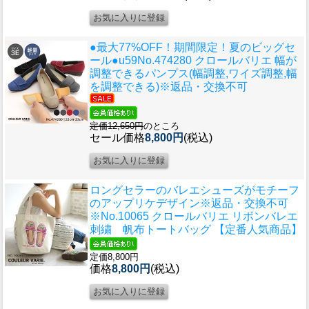
●最大77%OFF！期間限定！夏のビッグセ
ール●u59
No.474280 クロールバリエ 幅が
調整できるパンプス(幅調整,ワイズ調整,幅
を調整できる)※返品・交換不可
定価12,650円
のところ
セール価格
8,800円
(税込)
ロングセラーのバレエシューズがモチーフ
のアップリケデザイン
※返品・交換不可
※No.10065 クロールバリエ リボンバレエ
刺繍 帆布トートバッグ 【定番人気商品】
定価8,800円
価格
8,800円
(税込)