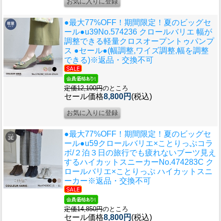
●最大77%OFF！期間限定！夏のビッグセ
ール●u39
No.574236 クロールバリエ 幅が
調整できる軽量クロスオープントゥパンプ
ス ●セール●(幅調整,ワイズ調整,幅を調整
できる)※返品・交換不可
定価12,100円
のところ
セール価格
8,800円
(税込)
●最大77%OFF！期間限定！夏のビッグセ
ール●u59
クロールバリエ×ことりっぷコラ
ボ/２泊３日の旅行でも疲れないブーツ見え
するハイカットスニーカーNo.474283C ク
ロールバリエ×ことりっぷ ハイカットスニ
ーカー※返品・交換不可
定価14,850円
のところ
セール価格
8,800円
(税込)