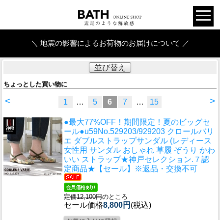
＼ 地震の影響によるお荷物のお届けについて ／
並び替え
ちょっとした買い物に
<
>
1
…
5
6
7
…
15
●最大77%OFF！期間限定！夏のビッグセ
ール●u59
No.529203/929203 クロールバリ
エ ダブルストラップサンダル (レディース
女性用 サンダル おしゃれ 草履 ぞうり かわ
いい ストラップ★神戸セレクション.７認
定商品★【セール】※返品・交換不可
定価12,100円
のところ
セール価格
8,800円
(税込)