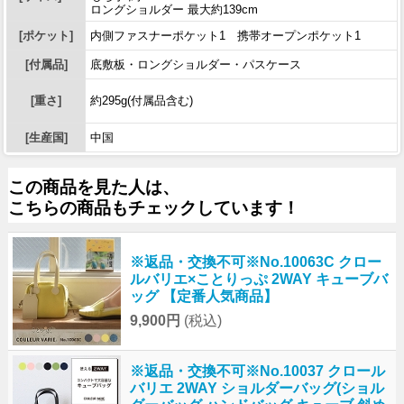
ロングショルダー 最大約139cm
[ポケット]
内側ファスナーポケット1 携帯オープンポケット1
[付属品]
底敷板・ロングショルダー・パスケース
[重さ]
約295g(付属品含む)
[生産国]
中国
この商品を見た人は、
こちらの商品もチェックしています！
※返品・交換不可※No.10063C クロー
ルバリエ×ことりっぷ 2WAY キューブバ
ッグ 【定番人気商品】
9,900円
(税込)
※返品・交換不可※No.10037 クロール
バリエ 2WAY ショルダーバッグ(ショル