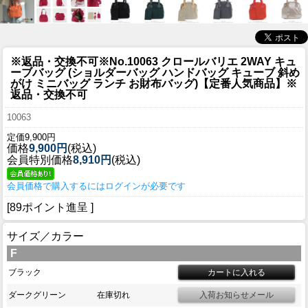
※返品・交換不可※
No.10063 クロールバリエ 2WAY キュ
ーブバッグ (ショルダーバッグ ハンドバッグ キューブ 斜め
がけ ミニバッグ ランチ お財布バッグ)【定番人気商品】※
返品・交換不可
10063
定価9,900円
価格
9,900円
(税込)
会員特別価格
8,910円
(税込)
会員価格で購入するにはログインが必要です
[89ポイント進呈 ]
サイズ／カラー
F
ブラック
ダークグリーン
在庫切れ