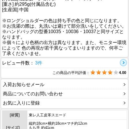
[重さ] 約295g(付属品含む)
[生産国] 中国
※ロングショルダーの色は持ち手の色と同じになります。
※お洗濯の際は、丸洗いは避けて部分洗いをしてください。
※ハンドバッグの型番10035・10036・10037と同サイズと
なります。
※個々により色柄の出方は異なります。また、モニター環境
によって 色の再現が若干異なってまいりますので、何卒ご
了承くださいませ。
レビュー件数：
3件
この商品の平均評価：
4.00
入荷お知らせメール
商品についてのお問い合わせ
お気に入りに登録
[材質]
東レ人工皮革スエード
縦約18cm×横約18cm×マチ約12cm
[サイズ]
もち手 約41cm