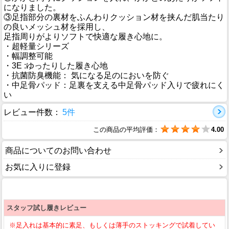
になりました。
③足指部分の裏材をふんわりクッション材を挟んだ肌当たり
の良いメッシュ材を採用し、
足指周りがよりソフトで快適な履き心地に。
・超軽量シリーズ
・幅調整可能
・3E :ゆったりした履き心地
・抗菌防臭機能： 気になる足のにおいを防ぐ
・中足骨パッド：足裏を支える中足骨パッド入りで疲れにく
い
レビュー件数：
5件
この商品の平均評価：
4.00
商品についてのお問い合わせ
お気に入りに登録
スタッフ試し履きレビュー
※足入れは基本的に素足、もしくは薄手のストッキングで試着してい