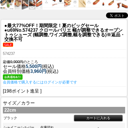
●最大77%OFF！期間限定！夏のビッグセール
●u69
No.574237 クロールバリエ 幅が調整できるオープン
トゥシューズ (幅調整,ワイズ調整,幅を調整できる)※返品・
交換不可
574237
定価9,900円
のところ
セール価格
5,500円
(税込)
会員特別価格
3,960円
(税込)
会員価格で購入するにはログインが必要です
[198ポイント進呈 ]
サイズ／カラー
22cm
ブラック
シャイニーシルバー
在庫切れ
-