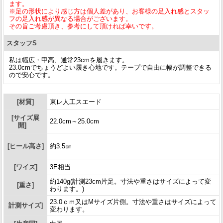
ます。
※足の形状により感じ方は個人差があり、お客様の足入れ感とスタッ
フの足入れ感が異なる場合がございます。
その旨ご考慮頂き、参考にして頂ければ幸いです。
スタッフS
私は幅広・甲高、通常23cmを履きます。
23.0cmでちょうどよい履き心地です。テープで自由に幅が調整できる
ので安心です。
[材質]
東レ人工スエード
[サイズ展
22.0cm～25.0cm
開]
[ヒール高さ]
約3.5㎝
[ワイズ]
3E相当
約140g(計測23cm片足。寸法や重さはサイズによって変
[重さ]
わります。)
23.0ｃｍ又はMサイズ片側。寸法や重さはサイズによって
計測サイズ]
変わります。