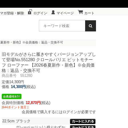
マガ登録・解除
ログイン
マイページ
カート
2026春夏新作・新色】※会員価格：返品・交換不可
旧モデルがさらに履きやすくバージョンアップし
て登場
No.551280 クロールバリエ ビットモチー
フ ローファー 【2026春夏新作・新色】※会員価
格：返品・交換不可
商品番号 551280
定価14,300円
価格
14,300円
(税込)
会員特別価格
12,870円
(税込)
[644ポイント進呈 ]
会員価格で購入するにはログインが必要です
22.5cm
ブラック
グレーベージュ/△残りわずか