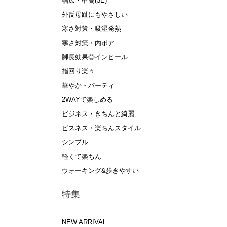
幅広・甲高(3E)
外反母趾にもやさしい
寒さ対策・吸湿発熱
寒さ対策・内ボア
脚長効果◎インヒール
指回り楽々
華やか・パーティ
2WAYで楽しめる
ビジネス・きちんと綺麗
ビスネス・楽ちんスタイル
シンプル
軽くて楽ちん
ウォーキング&歩きやすい
特集
NEW ARRIVAL