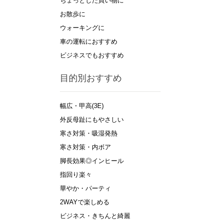
ちょっとした買い物に
お散歩に
ウォーキングに
車の運転におすすめ
ビジネスでもおすすめ
目的別おすすめ
幅広・甲高(3E)
外反母趾にもやさしい
寒さ対策・吸湿発熱
寒さ対策・内ボア
脚長効果◎インヒール
指回り楽々
華やか・パーティ
2WAYで楽しめる
ビジネス・きちんと綺麗