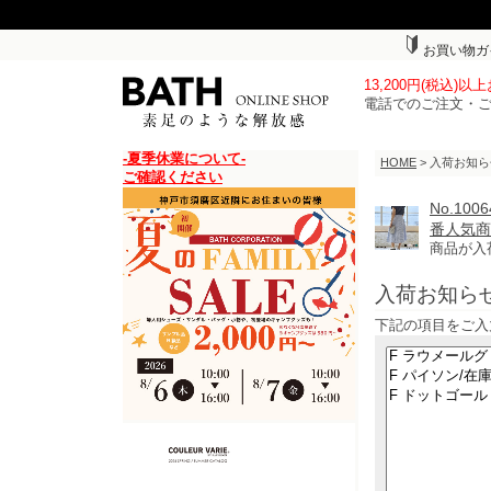
お買い物ガ
13,200円(税込)
電話でのご注文・
-夏季休業について-
HOME
> 入荷お知
ご確認ください
No.1
番人気商
商品が入
入荷お知ら
下記の項目をご入