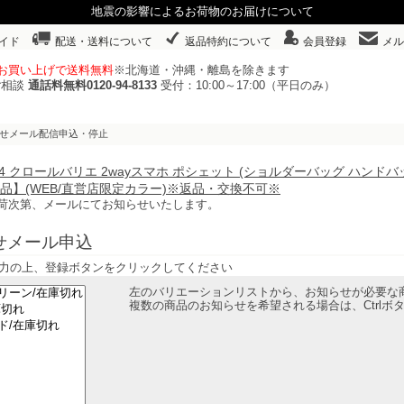
地震の影響によるお荷物のお届けについて
イド
配送・送料について
返品特約について
会員登録
メル
以上お買い上げで送料無料
※北海道・沖縄・離島を除きます
ご相談
通話料無料0120-94-8133
受付：10:00～17:00（平日のみ）
らせメール配信申込・停止
0064 クロールバリエ 2wayスマホ ポシェット (ショルダーバッグ ハン
品】(WEB/直営店限定カラー)※返品・交換不可※
荷次第、メールにてお知らせいたします。
せメール申込
力の上、登録ボタンをクリックしてください
左のバリエーションリストから、お知らせが必要な
複数の商品のお知らせを希望される場合は、Ctrl