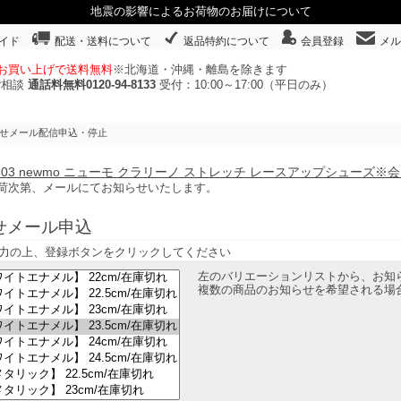
地震の影響によるお荷物のお届けについて
イド
配送・送料について
返品特約について
会員登録
メル
以上お買い上げで送料無料
※北海道・沖縄・離島を除きます
ご相談
通話料無料0120-94-8133
受付：10:00～17:00（平日のみ）
らせメール配信申込・停止
74603 newmo ニューモ クラリーノ ストレッチ レースアップシュー
荷次第、メールにてお知らせいたします。
せメール申込
力の上、登録ボタンをクリックしてください
左のバリエーションリストから、お知
複数の商品のお知らせを希望される場合