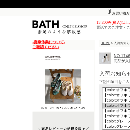
お買い物ガ
13,200円(税込)
電話でのご注文・
-夏季休業について-
HOME
> 入荷お知
ご確認ください
NO.1
商品が入
入荷お知ら
下記の項目をご入