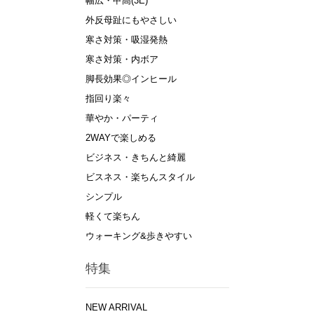
幅広・甲高(3E)
外反母趾にもやさしい
寒さ対策・吸湿発熱
寒さ対策・内ボア
脚長効果◎インヒール
指回り楽々
華やか・パーティ
2WAYで楽しめる
ビジネス・きちんと綺麗
ビスネス・楽ちんスタイル
シンプル
軽くて楽ちん
ウォーキング&歩きやすい
特集
NEW ARRIVAL