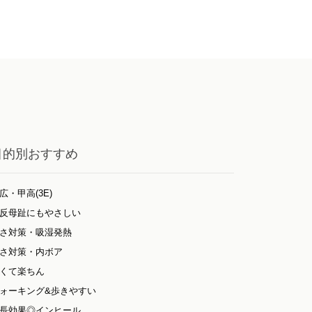
目的別おすすめ
広・甲高(3E)
反母趾にもやさしい
さ対策・吸湿発熱
さ対策・内ボア
くて楽ちん
ォーキング&歩きやすい
長効果◎インヒール