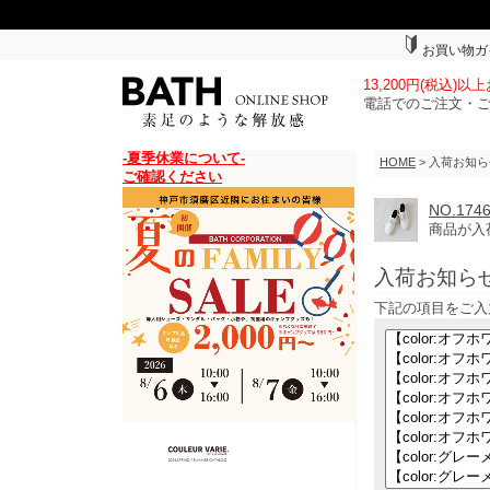
お買い物ガ
13,200円(税込)
電話でのご注文・
-夏季休業について-
HOME
> 入荷お知
ご確認ください
NO.1
商品が入
入荷お知ら
下記の項目をご入