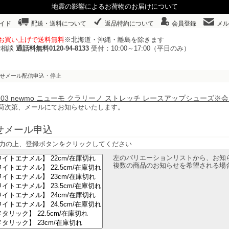
地震の影響によるお荷物のお届けについて
イド
配送・送料について
返品特約について
会員登録
メル
以上お買い上げで送料無料
※北海道・沖縄・離島を除きます
ご相談
通話料無料0120-94-8133
受付：10:00～17:00（平日のみ）
らせメール配信申込・停止
74603 newmo ニューモ クラリーノ ストレッチ レースアップシュー
荷次第、メールにてお知らせいたします。
せメール申込
力の上、登録ボタンをクリックしてください
左のバリエーションリストから、お知
複数の商品のお知らせを希望される場合