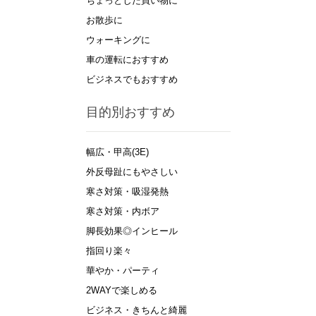
ちょっとした買い物に
お散歩に
ウォーキングに
車の運転におすすめ
ビジネスでもおすすめ
目的別おすすめ
幅広・甲高(3E)
外反母趾にもやさしい
寒さ対策・吸湿発熱
寒さ対策・内ボア
脚長効果◎インヒール
指回り楽々
華やか・パーティ
2WAYで楽しめる
ビジネス・きちんと綺麗