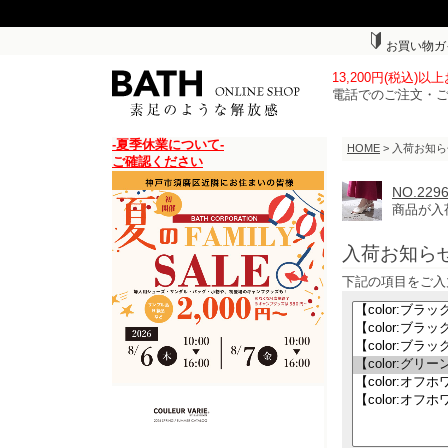
お買い物ガ
13,200円(税込)
電話でのご注文・
-夏季休業について-
HOME
> 入荷お知
ご確認ください
NO.2
商品が入
入荷お知ら
下記の項目をご入