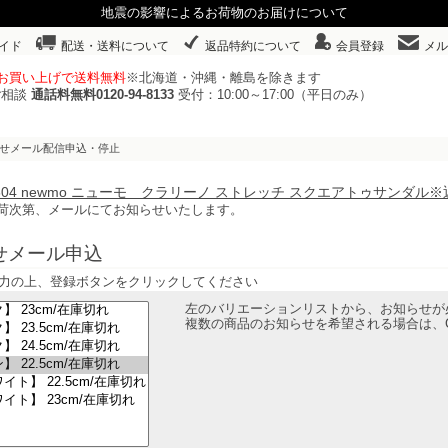
地震の影響によるお荷物のお届けについて
イド
配送・送料について
返品特約について
会員登録
メル
以上お買い上げで送料無料
※北海道・沖縄・離島を除きます
ご相談
通話料無料0120-94-8133
受付：10:00～17:00（平日のみ）
らせメール配信申込・停止
29604 newmo ニューモ クラリーノ ストレッチ スクエアトゥサンダル
荷次第、メールにてお知らせいたします。
せメール申込
力の上、登録ボタンをクリックしてください
左のバリエーションリストから、お知らせが
複数の商品のお知らせを希望される場合は、C