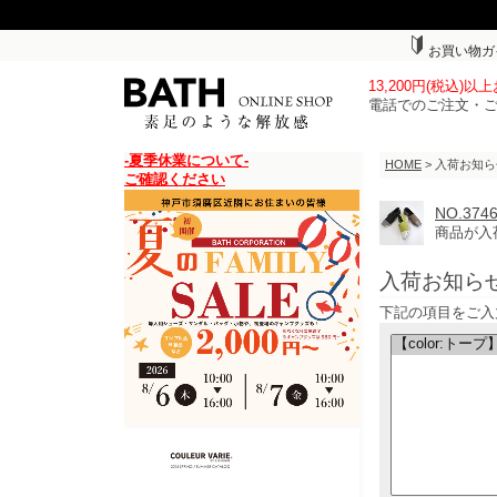
お買い物ガ
13,200円(税込)
電話でのご注文・
-夏季休業について-
HOME
> 入荷お知
ご確認ください
NO.3
商品が入
入荷お知ら
下記の項目をご入