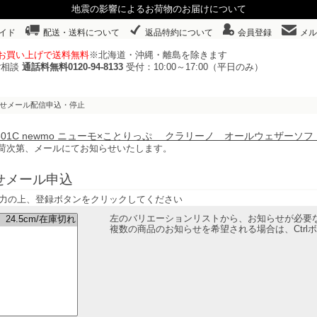
地震の影響によるお荷物のお届けについて
イド
配送・送料について
返品特約について
会員登録
メル
以上お買い上げで送料無料
※北海道・沖縄・離島を除きます
ご相談
通話料無料0120-94-8133
受付：10:00～17:00（平日のみ）
らせメール配信申込・停止
74601C newmo ニューモ×ことりっぷ クラリーノ オールウェザ
荷次第、メールにてお知らせいたします。
せメール申込
力の上、登録ボタンをクリックしてください
左のバリエーションリストから、お知らせが必要
複数の商品のお知らせを希望される場合は、Ctr