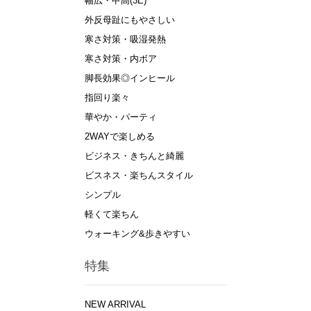
幅広・甲高(3E)
外反母趾にもやさしい
寒さ対策・吸湿発熱
寒さ対策・内ボア
脚長効果◎インヒール
指回り楽々
華やか・パーティ
2WAYで楽しめる
ビジネス・きちんと綺麗
ビスネス・楽ちんスタイル
シンプル
軽くて楽ちん
ウォーキング&歩きやすい
特集
NEW ARRIVAL