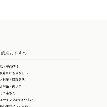
目的別おすすめ
広・甲高(3E)
反母趾にもやさしい
さ対策・吸湿発熱
さ対策・内ボア
くて楽ちん
ォーキング&歩きやすい
長効果◎インヒール