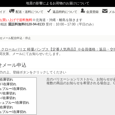
地震の影響によるお荷物のお届けについて
イド
配送・送料について
返品特約について
会員登録
メル
以上お買い上げで送料無料
※北海道・沖縄・離島を除きます
ご相談
通話料無料0120-94-8133
受付：10:00～17:00（平日のみ）
らせメール配信申込・停止
85N クロールバリエ 軽量パンプス【定番人気商品】※会員価格：返品・交
荷次第、メールにてお知らせいたします。
せメール申込
力の上、登録ボタンをクリックしてください
左のバリエーションリストから、お知らせが
複数の商品のお知らせを希望される場合は、C