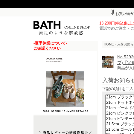
お買い物ガ
13,200円(税込)
電話でのご注文・
-夏季休業について-
HOME
> 入荷お知
ご確認ください
No.52
プ)【定
商品が入
入荷お知ら
下記の項目をご入