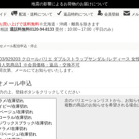
地震の影響によるお荷物のお届けについて
イド
配送・送料について
返品特約について
会員登録
メル
以上お買い上げで送料無料
※北海道・沖縄・離島を除きます
ご相談
通話料無料0120-94-8133
受付：10:00～17:00（平日のみ）
らせメール配信申込・停止
9203/929203 クロールバリエ ダブルストラップサンダル (レディース 
番人気商品】※会員価格：返品・交換不可
荷次第、メールにてお知らせいたします。
せメール申込
力の上、登録ボタンをクリックしてください
左のバリエーションリストから、お知ら
複数の商品のお知らせを希望される場合は