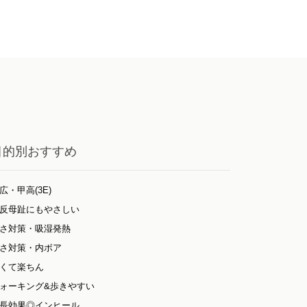
目的別おすすめ
広・甲高(3E)
反母趾にもやさしい
さ対策・吸湿発熱
さ対策・内ボア
くて楽ちん
ォーキング&歩きやすい
長効果◎インヒール