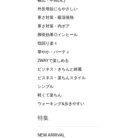
幅広・甲高(3E)
外反母趾にもやさしい
寒さ対策・吸湿発熱
寒さ対策・内ボア
脚長効果◎インヒール
指回り楽々
華やか・パーティ
2WAYで楽しめる
ビジネス・きちんと綺麗
ビスネス・楽ちんスタイル
シンプル
軽くて楽ちん
ウォーキング&歩きやすい
特集
NEW ARRIVAL