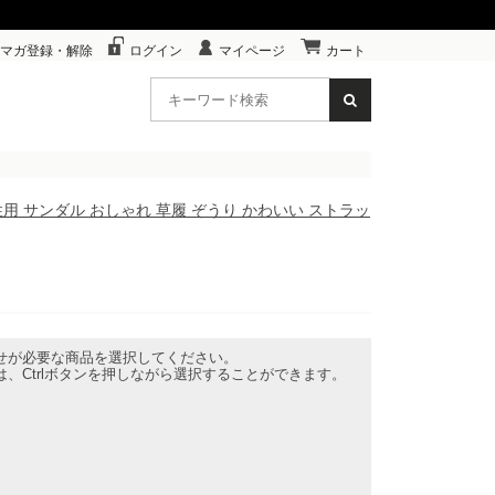
マガ登録・解除
ログイン
マイページ
カート
女性用 サンダル おしゃれ 草履 ぞうり かわいい ストラッ
せが必要な商品を選択してください。
、Ctrlボタンを押しながら選択することができます。