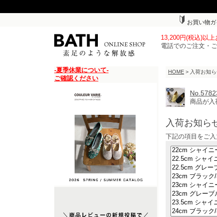
お買い物ガ
13,200円(税込)
電話でのご注文・
-夏季休業について-
HOME
> 入荷お知
ご確認ください
No.5
商品が入
入荷お知ら
下記の項目をご入