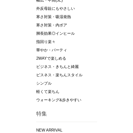
幅広・甲高(3E)
外反母趾にもやさしい
寒さ対策・吸湿発熱
寒さ対策・内ボア
脚長効果◎インヒール
指回り楽々
華やか・パーティ
2WAYで楽しめる
ビジネス・きちんと綺麗
ビスネス・楽ちんスタイル
シンプル
軽くて楽ちん
ウォーキング&歩きやすい
特集
NEW ARRIVAL