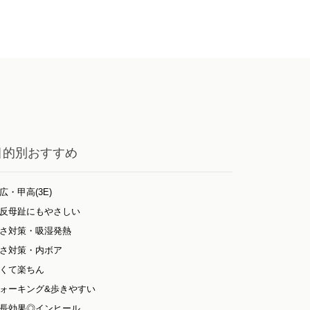
目的別おすすめ
広・甲高(3E)
反母趾にもやさしい
さ対策・吸湿発熱
さ対策・内ボア
くて楽ちん
ォーキング&歩きやすい
長効果◎インヒール