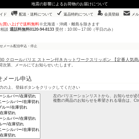
地震の影響によるお荷物のお届けについて
イド
配送・送料について
返品特約について
会員登録
メル
以上お買い上げで送料無料
※北海道・沖縄・離島を除きます
ご相談
通話料無料0120-94-8133
受付：10:00～17:00（平日のみ）
らせメール配信申込・停止
78230 クロールバリエ ストーン付きカットワークスリッポン 【定番人気
荷次第、メールにてお知らせいたします。
せメール申込
力の上、登録ボタンをクリックしてください
左のバリエーションリストから、お知らせが必
複数の商品のお知らせを希望される場合は、Ct