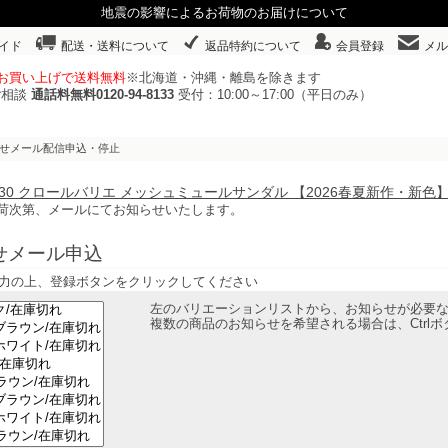
地震の影響によるお荷物のお届けについて
イド
配送・送料について
返品特約について
会員登録
メル
以上お買い上げで送料無料
※北海道・沖縄・離島を除きます
ご相談
通話料無料0120-94-8133
受付：10:00～17:00（平日のみ）
らせメール配信申込・停止
44230 クロールバリエ メッシュミュールサンダル 【2026春夏新作・新
荷次第、メールにてお知らせいたします。
せメール申込
力の上、登録ボタンをクリックしてください
左のバリエーションリストから、お知らせが必要
複数の商品のお知らせを希望される場合は、Ctrl