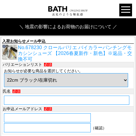
＼ 地震の影響によるお荷物のお届けについて ／
入荷お知らせメール申込
No.678230 クロールバリエ バイカラーパンチングモ
カシンシューズ 【2026春夏新作・新色】※返品・交
換不可
バリエーションリスト
必須
お知らせが必要な商品を選択してください。
氏名
必須
お申込メールアドレス
必須
（確認）