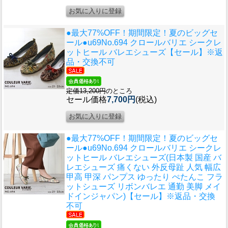
●最大77%OFF！期間限定！夏のビッグセ
ール●u69
No.694 クロールバリエ シークレ
ットヒール バレエシューズ【セール】※返
品・交換不可
定価13,200円
のところ
セール価格
7,700円
(税込)
●最大77%OFF！期間限定！夏のビッグセ
ール●u69
No.694 クロールバリエ シークレ
ットヒール バレエシューズ(日本製 国産 バ
レエシューズ 痛くない 外反母趾 人気 幅広
甲高 甲深 パンプス ゆったり ぺたんこ フラ
ットシューズ リボンバレエ 通勤 美脚 メイ
ドインジャパン)【セール】※返品・交換
不可