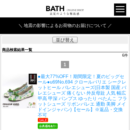
＼ 地震の影響によるお荷物のお届けについて ／
並び替え
商品検索結果一覧
6
件
1
●最大77%OFF！期間限定！夏のビッグセ
ール●u69
No.694 クロールバリエ シークレ
ットヒール バレエシューズ(日本製 国産 バ
レエシューズ 痛くない 外反母趾 人気 幅広
甲高 甲深 パンプス ゆったり ぺたんこ フラ
ットシューズ リボンバレエ 通勤 美脚 メイ
ドインジャパン)【セール】※返品・交換
不可