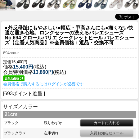
●外反母趾にもやさしい●幅広・甲高さんにも●痛くない快
適な履き心地。ロングセラーの洗えるバレエシューズ
No.694 クロールバリエ シークレットヒール バレエシュー
ズ【定番人気商品】※会員価格：返品・交換不可
694nav-r
定価15,400円
価格
15,400円
(税込)
会員特別価格
13,860円
(税込)
会員価格で購入するにはログインが必要です
[693ポイント進呈 ]
サイズ／カラー
21cm
ブラック
残りわずか
ブラックラメ
在庫切れ