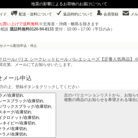
地震の影響によるお荷物のお届けについて
イド
配送・送料について
返品特約について
会員登録
メル
以上お買い上げで送料無料
※北海道・沖縄・離島を除きます
ご相談
通話料無料0120-94-8133
受付：10:00～17:00（平日のみ）
らせメール配信申込・停止
94 クロールバリエ シークレットヒール バレエシューズ【定番人気商品
荷次第、メールにてお知らせいたします。
せメール申込
力の上、登録ボタンをクリックしてください
左のバリエーションリストから、お知ら
複数の商品のお知らせを希望される場合は