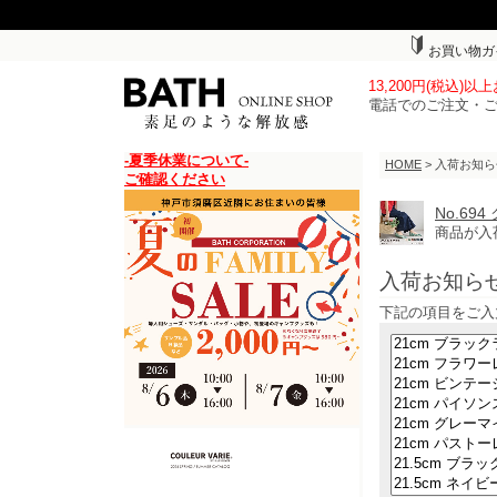
お買い物ガ
13,200円(税込)
電話でのご注文・
-夏季休業について-
HOME
> 入荷お知
ご確認ください
No.6
商品が入
入荷お知ら
下記の項目をご入