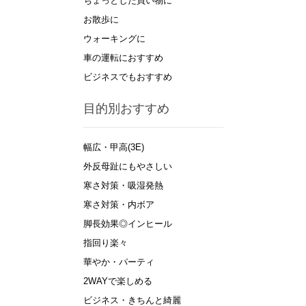
ちょっとした買い物に
お散歩に
ウォーキングに
車の運転におすすめ
ビジネスでもおすすめ
目的別おすすめ
幅広・甲高(3E)
外反母趾にもやさしい
寒さ対策・吸湿発熱
寒さ対策・内ボア
脚長効果◎インヒール
指回り楽々
華やか・パーティ
2WAYで楽しめる
ビジネス・きちんと綺麗