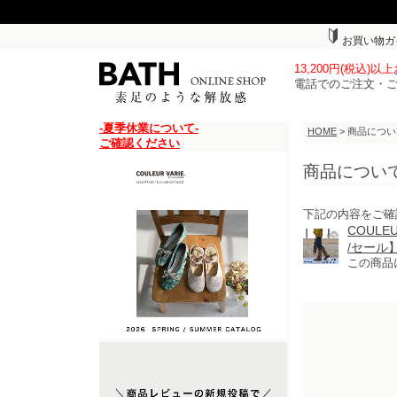
お買い物ガ
13,200円(税込)
電話でのご注文・
-夏季休業について-
HOME
> 商品につ
ご確認ください
商品につい
下記の内容をご確
COUL
/セール
この商品