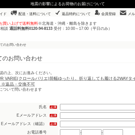
地震の影響によるお荷物のお届けについて
イド
配送・送料について
返品特約について
会員登録
メル
以上お買い上げで送料無料
※北海道・沖縄・離島を除きます
ご相談
通話料無料0120-94-8133
受付：10:00～17:00（平日のみ）
いてのお問い合わせ
てのお問い合わせ
認の上、次にお進みください。
EUR VARIE(クロールバリエ)筒幅ゆったり。折り返しても履ける2WAYタ
】※返品・交換不可
について問い合わせます
氏名
Eメールアドレス
Eメールアドレス（確認）
お電話番号
-
-