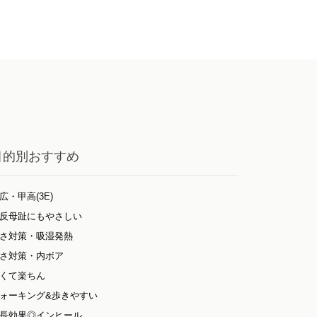
目的別おすすめ
広・甲高(3E)
反母趾にもやさしい
さ対策・吸湿発熱
さ対策・内ボア
くて楽ちん
ォーキング&歩きやすい
長効果◎インヒール