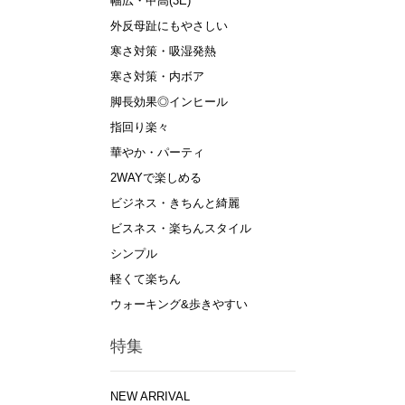
幅広・甲高(3E)
外反母趾にもやさしい
寒さ対策・吸湿発熱
寒さ対策・内ボア
脚長効果◎インヒール
指回り楽々
華やか・パーティ
2WAYで楽しめる
ビジネス・きちんと綺麗
ビスネス・楽ちんスタイル
シンプル
軽くて楽ちん
ウォーキング&歩きやすい
特集
NEW ARRIVAL