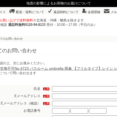
地震の影響によるお荷物のお届けについて
イド
配送・送料について
返品特約について
会員登録
メル
以上お買い上げで送料無料
※北海道・沖縄・離島を除きます
ご相談
通話料無料0120-94-8133
受付：10:00～17:00（平日のみ）
いてのお問い合わせ
てのお問い合わせ
認の上、次にお進みください。
交換不可No.4723 バスルーム umbrella 雨傘 【フリルタイプ】レ
について問い合わせます
氏名
Eメールアドレス
Eメールアドレス（確認）
お電話番号
-
-