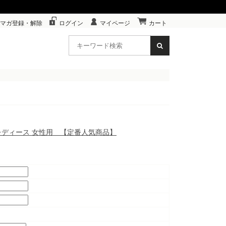
マガ登録・解除
ログイン
マイページ
カート
イン レディース 女性用 【定番人気商品】