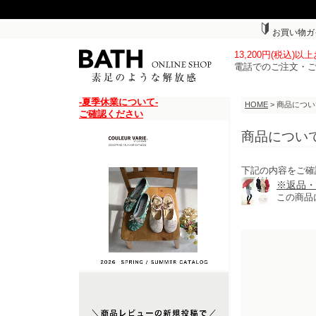
お買い物ガ
13,200円(税込)
電話でのご注文・
-夏季休業について-
HOME
> 商品につ
ご確認ください
商品につい
下記の内容をご確
※返品・
この商品