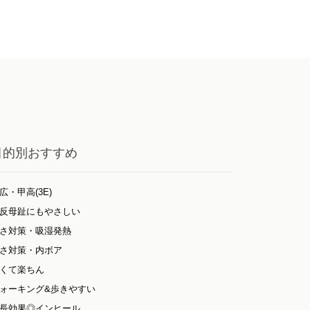
目的別おすすめ
広・甲高(3E)
反母趾にもやさしい
さ対策・吸湿発熱
さ対策・内ボア
くて楽ちん
ォーキング&歩きやすい
長効果◎インヒール