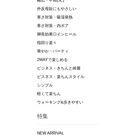
幅広・甲高(3E)
外反母趾にもやさしい
寒さ対策・吸湿発熱
寒さ対策・内ボア
脚長効果◎インヒール
指回り楽々
華やか・パーティ
2WAYで楽しめる
ビジネス・きちんと綺麗
ビスネス・楽ちんスタイル
シンプル
軽くて楽ちん
ウォーキング&歩きやすい
特集
NEW ARRIVAL