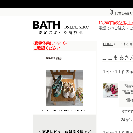
お買い物ガ
13,200円(税込)
電話でのご注文・
-夏季休業について-
HOME
> ここまる
ご確認ください
ここまるさ
1 件中 1-1 件
商品
商品
価
おすす
24セ
1 件中 1-1 件