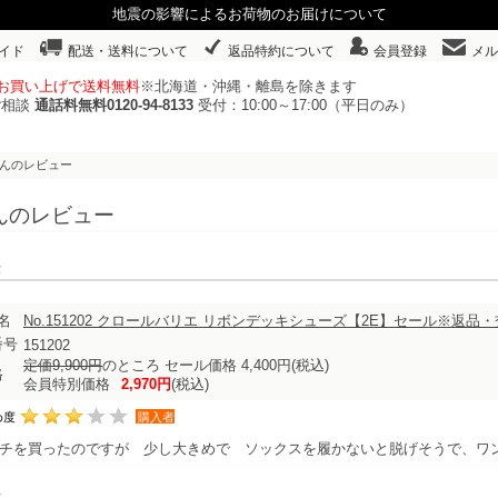
地震の影響によるお荷物のお届けについて
イド
配送・送料について
返品特約について
会員登録
メル
以上お買い上げで送料無料
※北海道・沖縄・離島を除きます
ご相談
通話料無料0120-94-8133
受付：10:00～17:00（平日のみ）
さんのレビュー
んのレビュー
表示
名
No.151202 クロールバリエ リボンデッキシューズ【2E】セール※返品
番号
151202
定価9,900円
のところ セール価格 4,400円
(税込)
格
会員特別価格
2,970円
(税込)
め度
購入者
ンチを買ったのですが 少し大きめで ソックスを履かないと脱げそうで、ワ
表示