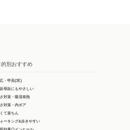
目的別おすすめ
広・甲高(3E)
反母趾にもやさしい
さ対策・吸湿発熱
さ対策・内ボア
くて楽ちん
ォーキング&歩きやすい
長効果◎インヒール