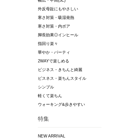
幅広・甲高(3E)
外反母趾にもやさしい
寒さ対策・吸湿発熱
寒さ対策・内ボア
脚長効果◎インヒール
指回り楽々
華やか・パーティ
2WAYで楽しめる
ビジネス・きちんと綺麗
ビスネス・楽ちんスタイル
シンプル
軽くて楽ちん
ウォーキング&歩きやすい
特集
NEW ARRIVAL