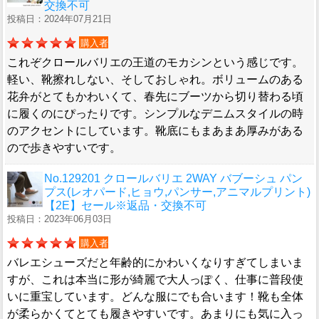
交換不可
投稿日：2024年07月21日
購入者
これぞクロールバリエの王道のモカシンという感じです。
軽い、靴擦れしない、そしておしゃれ。ボリュームのある
花弁がとてもかわいくて、春先にブーツから切り替わる頃
に履くのにぴったりです。シンプルなデニムスタイルの時
のアクセントにしています。靴底にもまあまあ厚みがある
ので歩きやすいです。
No.129201 クロールバリエ 2WAY バブーシュ パン
プス(レオパード,ヒョウ,パンサー,アニマルプリント)
【2E】セール※返品・交換不可
投稿日：2023年06月03日
購入者
バレエシューズだと年齢的にかわいくなりすぎてしまいま
すが、これは本当に形が綺麗で大人っぽく、仕事に普段使
いに重宝しています。どんな服にでも合います！靴も全体
が柔らかくてとても履きやすいです。あまりにも気に入っ