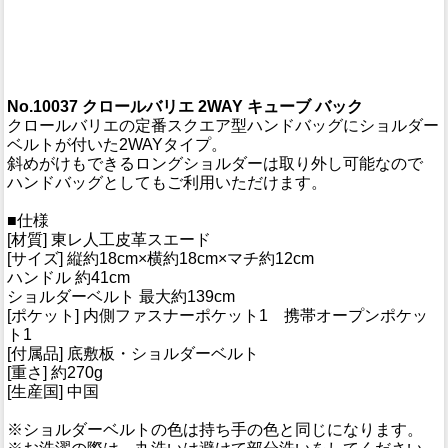
No.10037 クロールバリエ 2WAY キューブ バック
クロールバリエの定番スクエア型ハンドバッグにショルダー
ベルトが付いた2WAYタイプ。
斜めがけもできるロングショルダーは取り外し可能なので
ハンドバッグとしてもご利用いただけます。
■仕様
[材質] 東レ人工皮革スエード
[サイズ] 縦約18cm×横約18cm×マチ約12cm
ハンドル 約41cm
ショルダーベルト 最大約139cm
[ポケット] 内側ファスナーポケット1 携帯オープンポケッ
ト1
[付属品] 底敷板・ショルダーベルト
[重さ] 約270g
[生産国] 中国
※ショルダーベルトの色は持ち手の色と同じになります。