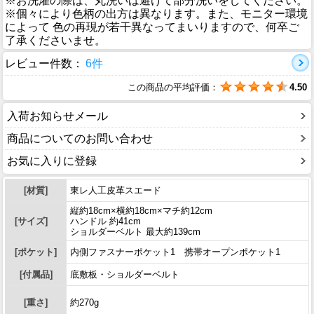
※お洗濯の際は、丸洗いは避けて部分洗いをしてください。
※個々により色柄の出方は異なります。また、モニター環境
によって 色の再現が若干異なってまいりますので、何卒ご
了承くださいませ。
レビュー件数：
6件
この商品の平均評価：
4.50
入荷お知らせメール
商品についてのお問い合わせ
お気に入りに登録
[材質]
東レ人工皮革スエード
縦約18cm×横約18cm×マチ約12cm
[サイズ]
ハンドル 約41cm
ショルダーベルト 最大約139cm
[ポケット]
内側ファスナーポケット1 携帯オープンポケット1
[付属品]
底敷板・ショルダーベルト
[重さ]
約270g