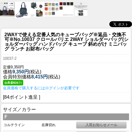
2WAYで使える定番人気のキューブバッグ
※返品・交換不
可※No.10037 クロールバリエ 2WAY ショルダーバッグ(シ
ョルダーバッグ ハンドバッグ キューブ 斜めがけ ミニバッ
グ ランチ お財布バッグ
10037-2
定価9,350円
価格
9,350円
(税込)
会員特別価格
8,415円
(税込)
会員価格で購入するにはログインが必要です
[84ポイント進呈 ]
サイズ／カラー
F
コルテライン
在庫切れ