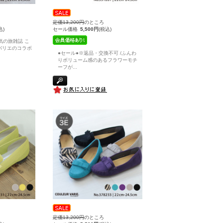
定価13,200円
のところ
込)
セール価格
5,500円
(税込)
気の旅雑誌 こ
バリエのコラボ
●セール●※返品・交換不可 /ふんわ
りボリューム感のあるフラワーモチ
ーフが
...
定価13,200円
のところ