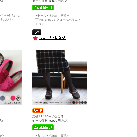
込)
セール価格
5,500円
(税込)
換不可/柔らかな
●セール●※返品・交換不
を包み込む
可/No.378233 クロールバリエ ソフ
トリボ
...
定価12,100円
のところ
込)
セール価格
5,500円
(税込)
換不
●セール●※返品・交換不