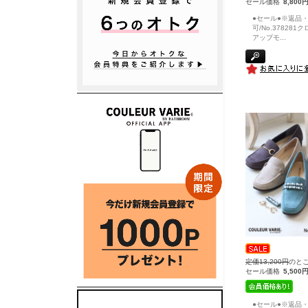
セール価格
8,800
●セール●※返品
可/No.37828
アップモ
...
定価13,200円
のと
セール価格
5,500
●セール●※返品