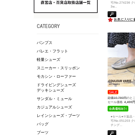
可/No.274236
3w
...
CATEGORY
パンプス
バレエ・フラット
軽量シューズ
スニーカー・スリッポン
モカシン・ローファー
ドライビングシューズ
デッキシューズ
定価10,780円
のと
サンダル・ミュール
セール価格
4,400
カジュアルシューズ
レインシューズ・ブーツ
●セール●※返品
可/No.051203
バッグ
チング
...
ブーツ