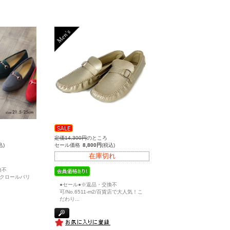
定価14,300円
のところ
込)
セール価格
8,800円
(税込)
在庫切れ
換不
IE(クロールバリ
●セール●※返品・交換不
可/No.6511-m2/百貨店で大人気！こ
だわり
...