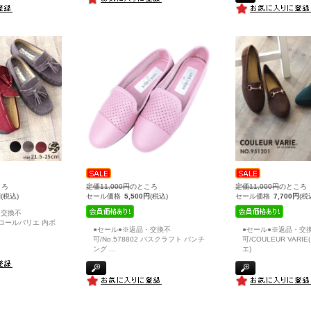
ころ
定価11,000円
のところ
定価11,000円
のところ
円
(税込)
セール価格
5,500円
(税込)
セール価格
7,700円
(税
・交換不
 クロールバリエ 内ボ
●セール●※返品・交換不
●セール●※返品・交
可/No.578802 バスクラフト パンチ
可/COULEUR VAR
ング
...
エ)