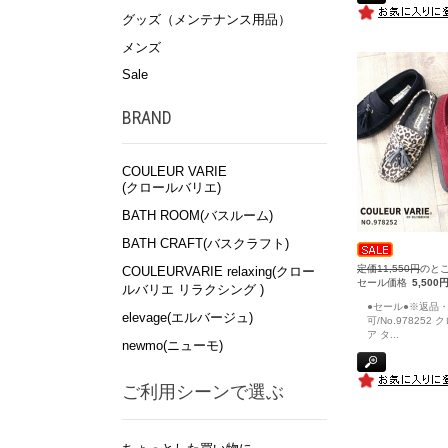
グッズ（メンテナンス用品）
メンズ
Sale
BRAND
COULEUR VARIE
(クロールバリエ)
BATH ROOM(バスルーム)
BATH CRAFT(バスクラフト)
定価11,550円
のと
COULEURVARIE relaxing(クロー
セール価格
5,500
ルバリエ リラクシング )
●セール●※返品
elevage(エルバージュ)
可/No.978252
ア タ
...
newmo(ニューモ)
ご利用シーンで選ぶ