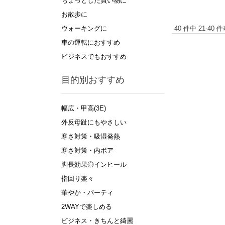
ちょっとした買い物に
お散歩に
40 件中 21-40
ウォーキングに
車の運転におすすめ
ビジネスでもおすすめ
目的別おすすめ
幅広・甲高(3E)
外反母趾にもやさしい
寒さ対策・吸湿発熱
寒さ対策・内ボア
脚長効果◎インヒール
指回り楽々
華やか・パーティ
2WAYで楽しめる
ビジネス・きちんと綺麗