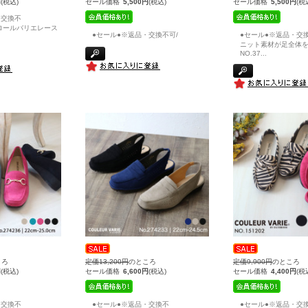
円
(税込)
セール価格
5,500円
(税込)
セール価格
5,500円
(税
・交換不
1クロールバリエレース
●セール●※返品・交換不可/
●セール●※返品・交
ニット素材が足全体
NO.37
...
ころ
定価13,200円
のところ
定価9,900円
のところ
円
(税込)
セール価格
6,600円
(税込)
セール価格
4,400円
(税
・交換不
●セール●※返品・交換不
●セール●※返品・交