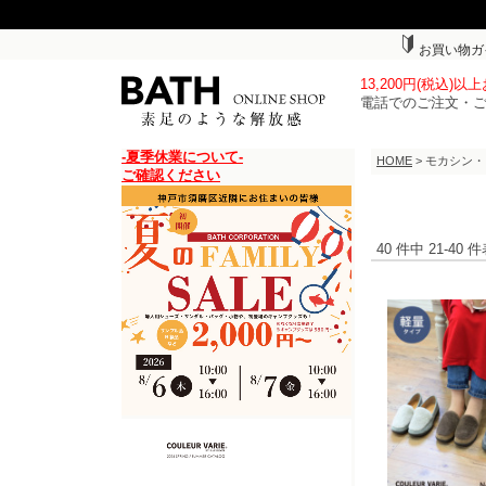
お買い物ガ
13,200円(税込)
電話でのご注文・
-夏季休業について-
HOME
> モカシン
ご確認ください
40 件中 21-40