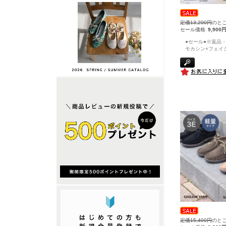
定価13,200円
のと
セール価格
9,900
●セール●※返品・
モカシン×フェイ
定価15,400円
のと