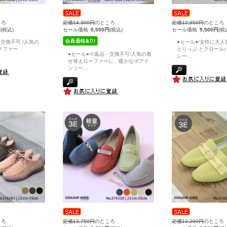
ころ
定価14,300円
のところ
定価12,650円
のところ
円
(税込)
セール価格
5,500円
(税込)
セール価格
5,500円
(税
交換不可 /人気の
●セール●/女性に大人
クファー
とりっぷ とクロール
●セール●※返品・交換不可/人気の着
レー
...
せ替えローファーに、暖かなボアイ
ンソー
...
ころ
定価13,750円
のところ
定価13,200円
のところ