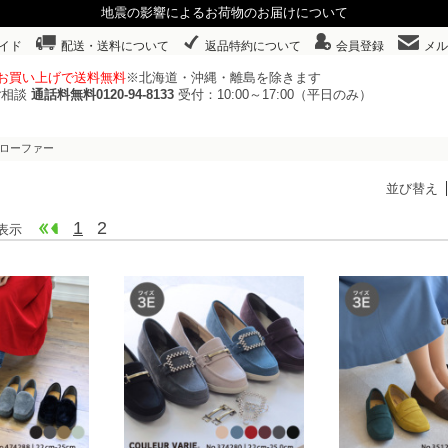
地震の影響によるお荷物のお届けについて
イド
配送・送料について
返品特約について
会員登録
メル
以上お買い上げで送料無料
※北海道・沖縄・離島を除きます
ご相談
通話料無料0120-94-8133
受付：10:00～17:00（平日のみ）
・ローファー
並び替え
1
2
 件表示