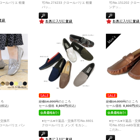
 クロールバリエ 軽量
可/No.274233 クロールバリエ 軽量
可/No.151202 ク
バッ
...
ンデッ
...
ころ
定価14,300円
のところ
定価14,300円
のところ
円
(税込)
セール価格
8,800円
(税込)
セール価格
8,800円
(税
・交換不
●セール●※返品・交換不可/No.6601
●セール●※返品・交
 クロールバリエ パン
クロールバリエ メンズ モカシ
...
可/No.6511-m40
こだわ
...