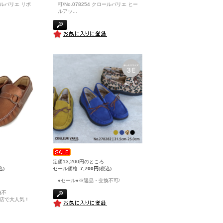
ロールバリエ リボ
可/No.078254 クロールバリエ ヒー
ルアッ
...
定価13,200円
のところ
込)
セール価格
7,700円
(税込)
●セール●※返品・交換不可/
換不
/百貨店で大人気！