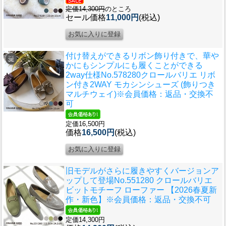
定価14,300円
のところ
セール価格
11,000円
(税込)
付け替えができるリボン飾り付きで、華や
かにもシンプルにも履くことができる
2way仕様
No.578280クロールバリエ リボ
ン付き2WAY モカシンシューズ (飾りつき
マルチウェイ)※会員価格：返品・交換不
可
定価16,500円
価格
16,500円
(税込)
旧モデルがさらに履きやすくバージョンア
ップして登場
No.551280 クロールバリエ
ビットモチーフ ローファー 【2026春夏新
作・新色】※会員価格：返品・交換不可
定価14,300円