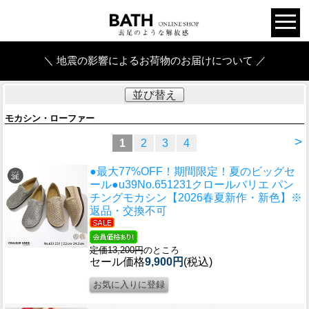
＼ 地震の影響によるお荷物のお届けについて ／
並び替え
モカシン・ローファー
>
1
2
3
4
●最大77%OFF！期間限定！夏のビッグセ
ール●u39
No.651231クロールバリエ パン
チングモカシン【2026春夏新作・新色】※
返品・交換不可
定価13,200円
のところ
セール価格
9,900円
(税込)