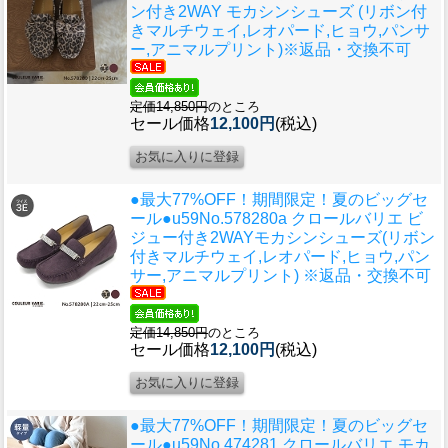
ン付き2WAY モカシンシューズ (リボン付
きマルチウェイ,レオパード,ヒョウ,パンサ
ー,アニマルプリント)※返品・交換不可
定価14,850円
のところ
セール価格
12,100円
(税込)
●最大77%OFF！期間限定！夏のビッグセ
ール●u59
No.578280a クロールバリエ ビ
ジュー付き2WAYモカシンシューズ(リボン
付きマルチウェイ,レオパード,ヒョウ,パン
サー,アニマルプリント) ※返品・交換不可
定価14,850円
のところ
セール価格
12,100円
(税込)
●最大77%OFF！期間限定！夏のビッグセ
ール●u59
No.474281 クロールバリエ モカ