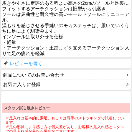
歩きやすさに定評のある程よい高さの2cmのソールと足裏に
フィットするアーチクッションは旧型から引継ぎ、
ソールは屈曲性と耐久性の高いモールドソールにリニューア
ル。
温もりを感じさせる手縫いのモカステッチは、履いていくう
ちに足によく馴染みます。
インソールは取り外せる仕様
・軽量
・アーチクッション：土踏まずを支えるアーチクッション入
りで足の疲れを軽減
レビューを書く
商品についてのお問い合わせ
お気に入りに登録
スタッフ試し履きレビュー
※足入れは基本的に素足、もしくは薄手のストッキングで試着してい
ます。
※足の形状により感じ方は個人差があり、お客様の足入れ感とスタッ
フの足入れ感が異なる場合がございます。