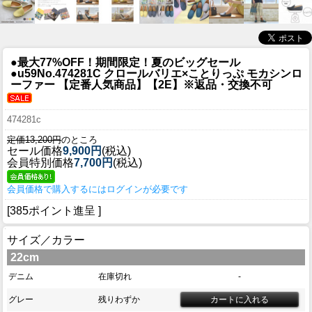
●最大77%OFF！期間限定！夏のビッグセール
●u59
No.474281C クロールバリエ×ことりっぷ モカシンロ
ーファー 【定番人気商品】【2E】※返品・交換不可
474281c
定価13,200円
のところ
セール価格
9,900円
(税込)
会員特別価格
7,700円
(税込)
会員価格で購入するにはログインが必要です
[385ポイント進呈 ]
サイズ／カラー
22cm
デニム
在庫切れ
-
グレー
残りわずか