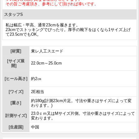
その旨ご考慮頂き、参考にして頂ければ幸いです。
スタッフS
私は幅広・甲高、通常23cmを履きます。
23cmでストッキングでぴったり。厚手の靴下をはくなら1サイズ上げ
て23.5cmでもOK。
[材質]
東レ人工スエード
[サイズ展
22.0cm～25.0cm
開]
[ヒール高さ]
約2㎝
[ワイズ]
2E相当
約180g(計測23cm片足。寸法や重さはサイズによって変
[重さ]
わります。)
23.0ｃｍ又はMサイズ片側。寸法や重さはサイズによって
計測サイズ]
変わります。
[生産国]
中国