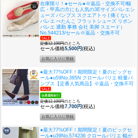
在庫限り！●セール●※返品・交換不可/幅
広・甲高の方にも人気の3Eサイズ
バレエシ
ューズ パンプス スクエアトゥ ( 痛くない
バレエ ぺたんこ フラットシューズ リボン
バレエ 通勤 事務 会社 美脚 スエード）
No.544213/セール※返品・交換不可
定価12,100円
のところ
セール価格
5,500円
(税込)
●最大77%OFF！期間限定！夏のビッグセ
ール●u59
No.385N クロールバリエ 軽量パ
ンプス【定番人気商品】※返品・交換不可
定価12,100円
のところ
セール価格
7,700円
(税込)
●最大77%OFF！期間限定！夏のビッグセ
ール●u39
No.574236 クロールバリエ 幅が