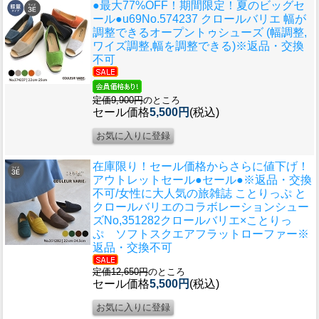
●最大77%OFF！期間限定！夏のビッグセ
ール●u69
No.574237 クロールバリエ 幅が
調整できるオープントゥシューズ (幅調整,
ワイズ調整,幅を調整できる)※返品・交換
不可
定価9,900円
のところ
セール価格
5,500円
(税込)
在庫限り！セール価格からさらに値下げ！
アウトレットセール●セール●※返品・交換
不可/女性に大人気の旅雑誌 ことりっぷ と
クロールバリエのコラボレーションシュー
ズ
No,351282クロールバリエ×ことりっ
ぷ ソフトスクエアフラットローファー※
返品・交換不可
定価12,650円
のところ
セール価格
5,500円
(税込)