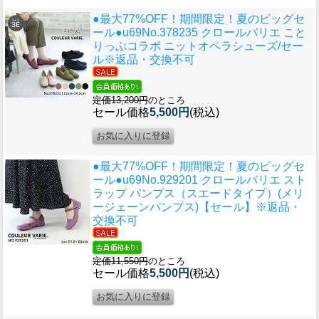
●最大77%OFF！期間限定！夏のビッグセ
ール●u69
No.378235 クロールバリエ こと
りっぷコラボ ニットオペラシューズ/セー
ル※返品・交換不可
定価13,200円
のところ
セール価格
5,500円
(税込)
●最大77%OFF！期間限定！夏のビッグセ
ール●u69
No.929201 クロールバリエ スト
ラップ パンプス（スエードタイプ）(メリ
ージェーンパンプス)【セール】※返品・
交換不可
定価11,550円
のところ
セール価格
5,500円
(税込)