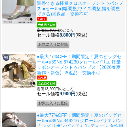
調整できる軽量クロスオープントゥパンプ
ス ●セール●(幅調整,ワイズ調整,幅を調整
できる)※返品・交換不可
定価12,100円
のところ
セール価格
8,800円
(税込)
●最大77%OFF！期間限定！夏のビッグセ
ール●u39
No.674230クロールバリエ 軽量
リボンオープントゥパンプス 【2026春夏
新作・新色】※返品・交換不可
定価13,200円
のところ
セール価格
9,900円
(税込)
●最大77%OFF！期間限定！夏のビッグセ
ール●u39
No.344216 クロールバリエ パン
チング リボンパンプス (レディース 女性用