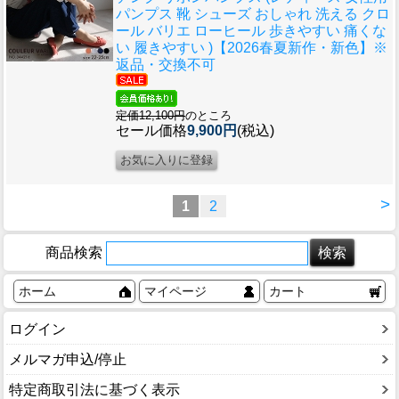
パンプス 靴 シューズ おしゃれ 洗える クロ
ール バリエ ローヒール 歩きやすい 痛くな
い 履きやすい )【2026春夏新作・新色】※
返品・交換不可
定価12,100円
のところ
セール価格
9,900円
(税込)
>
1
2
商品検索
ホーム
マイページ
カート
ログイン
メルマガ申込/停止
特定商取引法に基づく表示