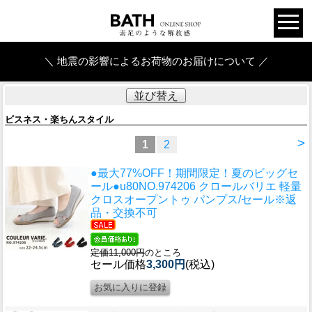
＼ 地震の影響によるお荷物のお届けについて ／
並び替え
ビスネス・楽ちんスタイル
>
1
2
●最大77%OFF！期間限定！夏のビッグセ
ール●u80
NO.974206 クロールバリエ 軽量
クロスオープントゥ パンプス/セール※返
品・交換不可
定価11,000円
のところ
セール価格
3,300円
(税込)