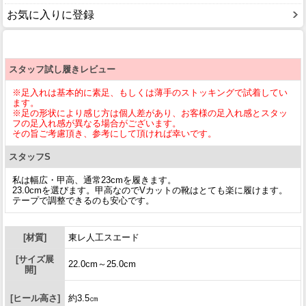
お気に入りに登録
スタッフ試し履きレビュー
※足入れは基本的に素足、もしくは薄手のストッキングで試着してい
ます。
※足の形状により感じ方は個人差があり、お客様の足入れ感とスタッ
フの足入れ感が異なる場合がございます。
その旨ご考慮頂き、参考にして頂ければ幸いです。
スタッフS
私は幅広・甲高、通常23cmを履きます。
23.0cmを選びます。甲高なのでVカットの靴はとても楽に履けます。
テープで調整できるのも安心です。
[材質]
東レ人工スエード
[サイズ展
22.0cm～25.0cm
開]
[ヒール高さ]
約3.5㎝