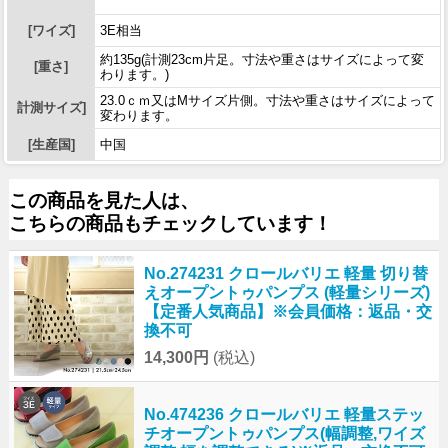
[ワイズ]
3E相当
約135g(計測23cm片足。寸法や重さはサイズによって変
[重さ]
わります。)
23.0ｃｍ又はMサイズ片側。寸法や重さはサイズによって
計測サイズ]
変わります。
[生産国]
中国
この商品を見た人は、
こちらの商品もチェックしています！
No.274231 クロールバリエ 軽量 切り替
えオープントゥパンプス (軽量シリーズ)
【定番人気商品】※会員価格：返品・交
換不可
14,300円
(税込)
No.474236 クロールバリエ 軽量ステッ
チオープントゥパンプス(幅調整,ワイズ