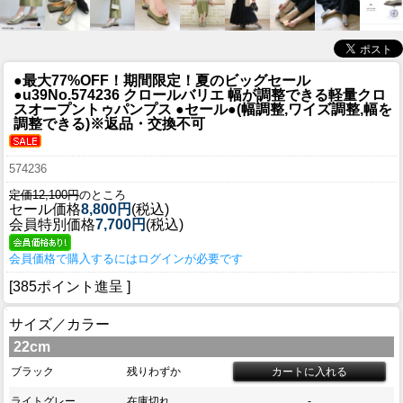
●最大77%OFF！期間限定！夏のビッグセール
●u39
No.574236 クロールバリエ 幅が調整できる軽量クロ
スオープントゥパンプス ●セール●(幅調整,ワイズ調整,幅を
調整できる)※返品・交換不可
574236
定価12,100円
のところ
セール価格
8,800円
(税込)
会員特別価格
7,700円
(税込)
会員価格で購入するにはログインが必要です
[385ポイント進呈 ]
サイズ／カラー
22cm
ブラック
残りわずか
ライトグレー
在庫切れ
-