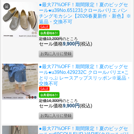
●最大77%OFF！期間限定！夏のビッグセ
ール●u39
No.651231クロールバリエ パン
チングモカシン【2026春夏新作・新色】※
返品・交換不可
定価13,200円
のところ
セール価格
9,900円
(税込)
●最大77%OFF！期間限定！夏のビッグセ
ール●u39
No.429232C クロールバリエ×こ
とりっぷ レースアップスリッポン※返品・
交換不可
定価14,300円
のところ
セール価格
9,900円
(税込)
●最大77%OFF！期間限定！夏のビッグセ