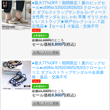
●最大77%OFF！期間限定！夏のビッグセ
ール●u59
No.529203/929203 クロールバリ
エ ダブルストラップサンダル (レディース
女性用 サンダル おしゃれ 草履 ぞうり かわ
いい ストラップ★神戸セレクション.７認
定商品★【セール】※返品・交換不可
定価12,100円
のところ
セール価格
8,800円
(税込)
●最大77%OFF！期間限定！夏のビッグセ
ール●u69
No.929203M/529203クロールバ
リエ ダブルストラップサンダル※会員価
格：返品・交換不可
定価13,200円
のところ
セール価格
9,900円
(税込)