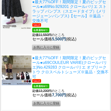
●最大77%OFF！期間限定！夏のビッグセ
ール●u69
No.929201 クロールバリエ スト
ラップ パンプス（スエードタイプ）(メリ
ージェーンパンプス)【セール】※返品・
交換不可
定価11,550円
のところ
セール価格
5,500円
(税込)
●最大77%OFF！期間限定！夏のビッグセ
ール●u69
COULEUR VARIE(クロールバリ
エ)No.429283 クロールバリエ オブリーク
トウ クロスベルトシューズ※返品・交換不
可
定価13,200円
のところ
セール価格
7,700円
(税込)