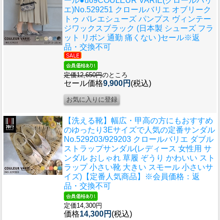
ール●u69
COULEUR VARIE(クロールバリ
エ)No.529251 クロールバリエ オブリーク
トゥ バレエシューズ パンプス ヴィンテー
ジワックスブラック (日本製 シューズ フラ
ット リボン 通勤 痛くない )セール※返
品・交換不可
定価12,650円
のところ
セール価格
9,900円
(税込)
【洗える靴】幅広・甲高の方にもおすすめ
のゆったり3Eサイズで人気の定番サンダル
No.529203/929203 クロールバリエ ダブル
ストラップサンダル(レディース 女性用 サ
ンダル おしゃれ 草履 ぞうり かわいい スト
ラップ 小さい靴 大きい スモール 小さいサ
イズ)【定番人気商品】※会員価格：返
品・交換不可
定価14,300円
価格
14,300円
(税込)