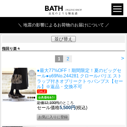
＼ 地震の影響によるお荷物のお届けについて ／
並び替え
指回り楽々
>
1
2
●最大77%OFF！期間限定！夏のビッグセ
ール●u69
No.244281 クロールバリエ スト
ラップ付きオブリークトゥパンプス【セー
ル】※返品・交換不可
定価12,100円
のところ
セール価格
5,500円
(税込)