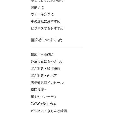
ちょっとした買い物に
お散歩に
ウォーキングに
車の運転におすすめ
ビジネスでもおすすめ
目的別おすすめ
幅広・甲高(3E)
外反母趾にもやさしい
寒さ対策・吸湿発熱
寒さ対策・内ボア
脚長効果◎インヒール
指回り楽々
華やか・パーティ
2WAYで楽しめる
ビジネス・きちんと綺麗