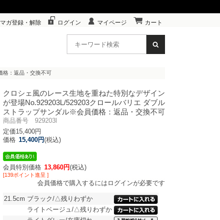
マガ登録・解除
ログイン
マイページ
カート
会員価格：返品・交換不可
クロシェ風のレース生地を重ねた特別なデザイン
が登場
No.929203L/529203クロールバリエ ダブル
ストラップサンダル※会員価格：返品・交換不可
商品番号 929203l
定価15,400円
価格
15,400円
(税込)
会員特別価格
13,860円
(税込)
[139ポイント進呈 ]
会員価格で購入するにはログインが必要です
21.5cm
ブラック/△残りわずか
ライトベージュ/△残りわずか