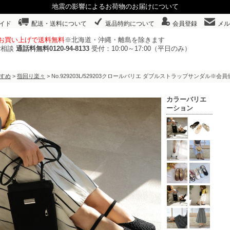
地震の影響によるお荷物のお届けについて
イド
配送・送料について
返品特約について
会員登録
メル
以上お買い上げで送料無料
※北海道・沖縄・離島を除きます
ご相談
通話料無料0120-94-8133
受付：10:00～17:00（平日のみ）
すめ
>
指回り楽々
> No.929203L/529203クロールバリエ ダブルストラップサンダル※
カラーバリエ
ーション