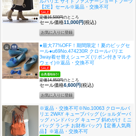
ルバリエ サイドファスナーショートブーツ
【2E】セール※返品・交換不可
定価16,500円
のところ
セール価格
11,000円
(税込)
●最大77%OFF！期間限定！夏のビッグセ
ール●u69
No.474230R クロールバリエ
3way着せ替えシューズ (リボン付きマルチ
ウェイ)※返品・交換不可
定価14,850円
のところ
セール価格
6,600円
(税込)
※返品・交換不可※
No.10063 クロールバ
リエ 2WAY キューブバッグ (ショルダーバ
ッグ ハンドバッグ キューブ 斜めがけ ミニ
バッグ ランチ お財布バッグ)【定番人気商
品】※返品・交換不可