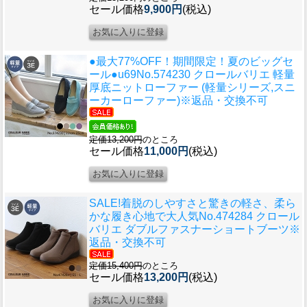
セール価格
9,900円
(税込)
●最大77%OFF！期間限定！夏のビッグセ
ール●u69
No.574230 クロールバリエ 軽量
厚底ニットローファー (軽量シリーズ,スニ
ーカーローファー)※返品・交換不可
定価13,200円
のところ
セール価格
11,000円
(税込)
SALE!着脱のしやすさと驚きの軽さ、柔ら
かな履き心地で大人気
No.474284 クロール
バリエ ダブルファスナーショートブーツ※
返品・交換不可
定価15,400円
のところ
セール価格
13,200円
(税込)