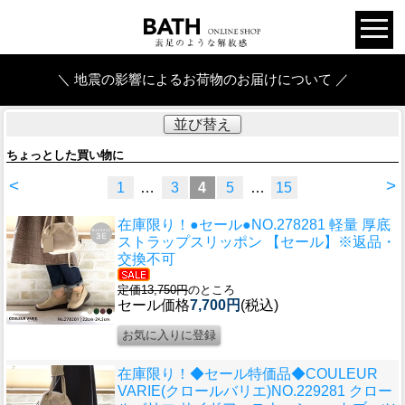
＼ 地震の影響によるお荷物のお届けについて ／
並び替え
ちょっとした買い物に
<
>
1
…
3
4
5
…
15
在庫限り！●セール●
NO.278281 軽量 厚底
ストラップスリッポン 【セール】※返品・
交換不可
定価13,750円
のところ
セール価格
7,700円
(税込)
在庫限り！◆セール特価品◆
COULEUR
VARIE(クロールバリエ)NO.229281 クロー