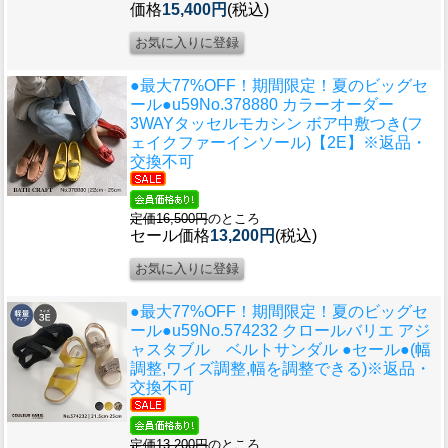
価格
15,400円
(税込)
●最大77%OFF！期間限定！夏のビッグセ
ール●u59
No.378880 カラーオーダー
3WAYタッセルモカシン ボア中敷つき(フ
ェイクファーインソール)【2E】※返品・
交換不可
定価16,500円
のところ
セール価格
13,200円
(税込)
●最大77%OFF！期間限定！夏のビッグセ
ール●u59
No.574232 クロールバリエ アジ
ャスタブル ベルトサンダル ●セール●(幅
調整,ワイズ調整,幅を調整できる)※返品・
交換不可
定価13,200円
のところ