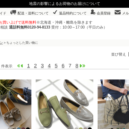
地震の影響によるお荷物のお届けについて
イド
配送・送料について
返品特約について
会員登録
メル
以上お買い上げで送料無料
※北海道・沖縄・離島を除きます
ご相談
通話料無料0120-94-8133
受付：10:00～17:00（平日のみ）
ン
> ちょっとした買い物に
並び替え
1
2
3
4
5
6
7
8
140 件表示