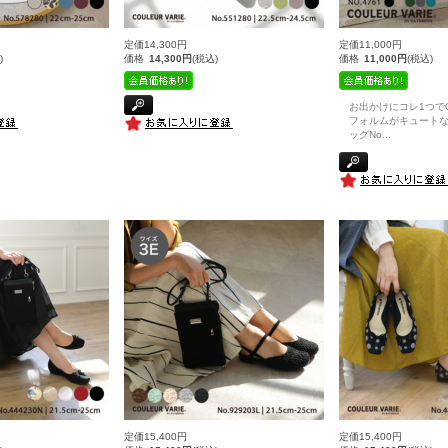
定価14,300円
定価11,000円
)
価格
14,300円
(税込)
価格
11,000円
(税込)
お出かけにコレ1つで
フォルムがキュート
ッグNo
...
定価15,400円
定価15,400円