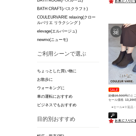
BATH ROOM(バスルーム)
BATH CRAFT(バスクラフト)
COULEURVARIE relaxing(クロー
ルバリエ リラクシング )
elevage(エルバージュ)
newmo(ニューモ)
ご利用シーンで選ぶ
ちょっとした買い物に
お散歩に
ウォーキングに
定価16,500円
のと
車の運転におすすめ
セール価格
13,20
ビジネスでもおすすめ
●セール●※返品・
目的別おすすめ