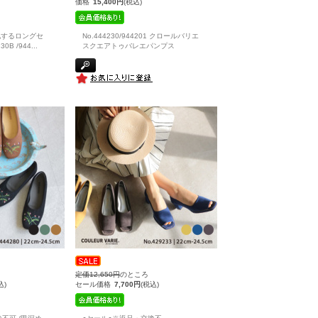
価格
15,400円
(税込)
化するロングセ
No.444230/944201 クロールバリエ
0B /944
...
スクエアトゥバレエパンプス
定価12,650円
のところ
込)
セール価格
7,700円
(税込)