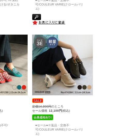
不可 /甲深め
●セール●※返品・交換不
ける/ボタニカ
可/COULEUR VARIE(クロールバリ
エ)
定価14,300円
のところ
込)
セール価格
12,100円
(税込)
不可/
●セール●※返品・交換不
可/COULEUR VARIE(クロールバリ
エ)