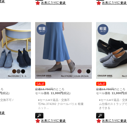
ころ
定価13,750円
のところ
定価13,750円
のところ
0円
(税込)
セール価格
11,000円
(税込)
セール価格
11,000円
(
交換不可 /
●セール●※返品・交換不
●セール●※返品・交換
可/No.374282 クロールバリエ 軽量
ム仕様のストラップ
ニット
...
きできる