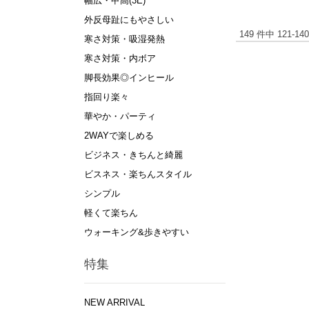
幅広・甲高(3E)
外反母趾にもやさしい
149 件中 121-
寒さ対策・吸湿発熱
寒さ対策・内ボア
脚長効果◎インヒール
指回り楽々
華やか・パーティ
2WAYで楽しめる
ビジネス・きちんと綺麗
ビスネス・楽ちんスタイル
シンプル
軽くて楽ちん
ウォーキング&歩きやすい
特集
NEW ARRIVAL