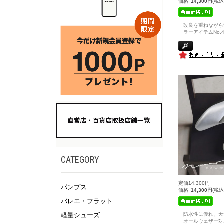
価格
14,300円
(税込
改良を重ねながら
ラーアイテムNo.44
CATEGORY
定価14,300円
パンプス
価格
14,300円
(税込
バレエ・フラット
防水性に優れ、天
軽量シューズ
オールウェザー対応