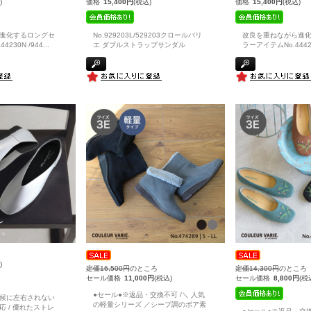
)
価格
15,400円
(税込)
価格
15,400円
(税込)
進化するロングセ
No.929203L/529203クロールバリ
改良を重ねながら進
4230N /944
...
エ ダブルストラップサンダル
ラーアイテムNo.44423
)
定価16,500円
のところ
定価14,300円
のところ
セール価格
11,000円
(税込)
セール価格
8,800円
(税
●セール●※返品・交換不可 /＼ 人気
候に左右されない
の軽量シリーズ ／シープ調のボア素
 / 優れたストレ