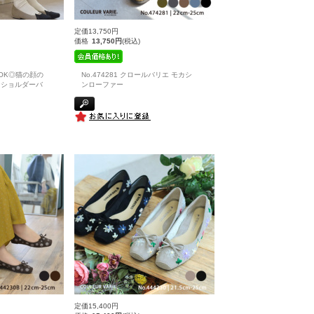
定価13,750円
価格
13,750円
(税込)
OK◎猫の顔の
No.474281 クロールバリエ モカシ
なショルダーバ
ンローファー
定価15,400円