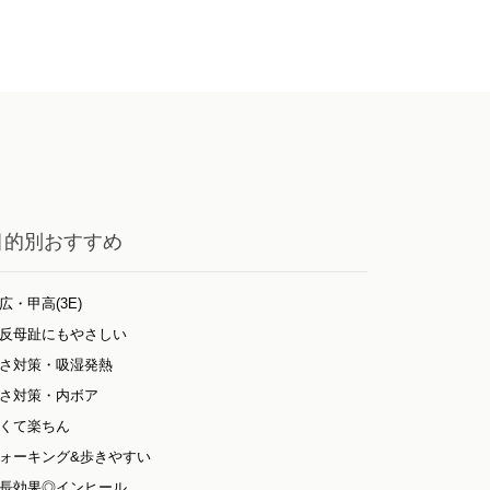
目的別おすすめ
広・甲高(3E)
反母趾にもやさしい
さ対策・吸湿発熱
さ対策・内ボア
くて楽ちん
ォーキング&歩きやすい
長効果◎インヒール