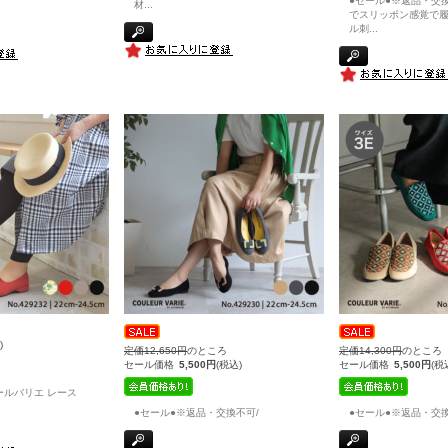
●セール●※返品・交換
材
...
でスリッポン感覚で履
ル刺
...
)
定価12,650円
のところ
定価14,300円
のところ
セール価格
5,500円
(税込)
セール価格
5,500円
(税
クロールバリエ レース
●セール●※返品・交換不可/
●セール●※返品・交換