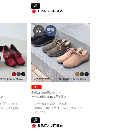
定価15,400円
のところ
税込)
セール価格
8,800円
(税込)
不可 /内側ゴ
●セール●※返品・交換不
でさっと脱ぎ履
可/No.378281クロールバリエレース
アップモ
...