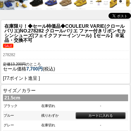
在庫限り！◆セール特価品◆
COULEUR VARIE(クロール
バリエ)NO.278282 クロールバリエ ファー付きリボンモカ
シンシューズ(フェイクファーインソール)【セール】※返
品・交換不可
278282
定価13,200円
のところ
セール価格
7,700円
(税込)
[77ポイント進呈 ]
サイズ／カラー
21.5cm
ブラック
在庫切れ
-
ブルー
残りわずか
グレー
在庫切れ
-