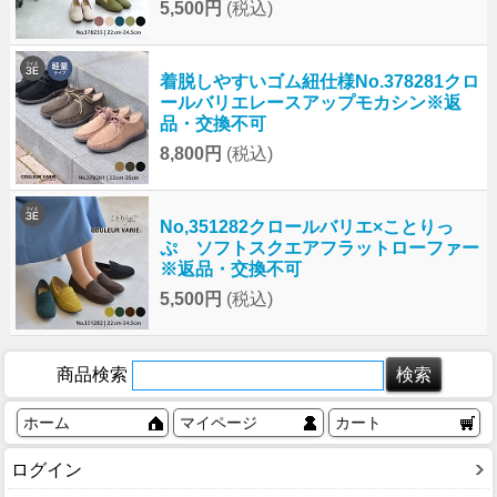
5,500円
(税込)
着脱しやすいゴム紐仕様No.378281クロ
ールバリエレースアップモカシン※返
品・交換不可
8,800円
(税込)
No,351282クロールバリエ×ことりっ
ぷ ソフトスクエアフラットローファー
※返品・交換不可
5,500円
(税込)
商品検索
ホーム
マイページ
カート
ログイン