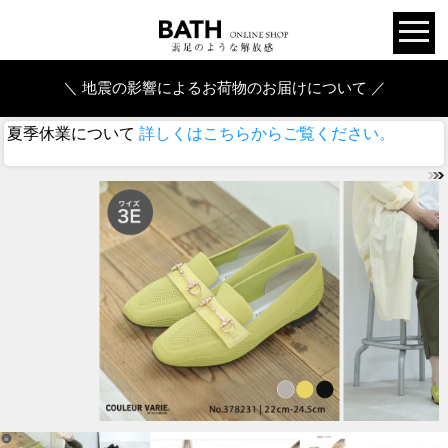
＼ 地震の影響によるお荷物のお届けについて ／
夏季休業について
詳しくはこちらからご覧ください。