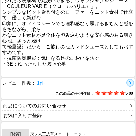
汚れたら洗濯機で丸洗いできる、ウォッシャブルシューズ
「COULEUR VARIE（クロールバリエ）」。
シンプルなビット金具付きのローファーをニット素材で仕立
て、優しく新鮮な
印象に。オフィスシーンでも違和感なく履けるきちんと感を
もちながら、柔ら
かなニット素材が足全体を包み込むような安心感のある履き
心地。さっと履け
て軽量設計だから、ご旅行のセカンドシューズとしてもおす
すめです。
・抗菌防臭機能：気になる足のにおいを防ぐ
・3E：ゆったりした履き心地
レビュー件数：
1件
この商品の平均評価：
5.00
商品についてのお問い合わせ
お気に入りに登録
[材質]
東レ人工皮革スエード・ニット