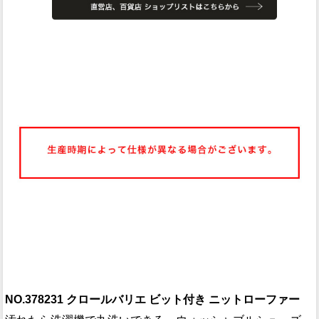
NO.378231 クロールバリエ ビット付き ニットローファー