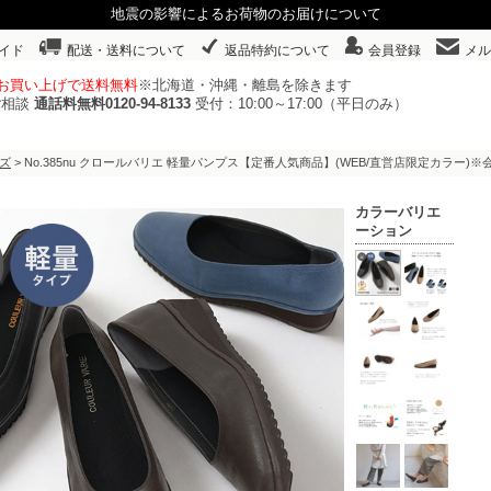
地震の影響によるお荷物のお届けについて
イド
配送・送料について
返品特約について
会員登録
メル
以上お買い上げで送料無料
※北海道・沖縄・離島を除きます
ご相談
通話料無料0120-94-8133
受付：10:00～17:00（平日のみ）
ズ
> No.385nu クロールバリエ 軽量パンプス【定番人気商品】(WEB/直営店限定カラー
カラーバリエ
ーション