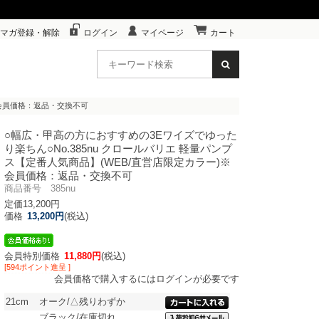
マガ登録・解除
ログイン
マイページ
カート
)※会員価格：返品・交換不可
○幅広・甲高の方におすすめの3Eワイズでゆった
り楽ちん○
No.385nu クロールバリエ 軽量パンプ
ス【定番人気商品】(WEB/直営店限定カラー)※
会員価格：返品・交換不可
商品番号 385nu
定価13,200円
価格
13,200円
(税込)
会員特別価格
11,880円
(税込)
[594ポイント進呈 ]
会員価格で購入するにはログインが必要です
21cm
オーク/△残りわずか
ブラック/在庫切れ