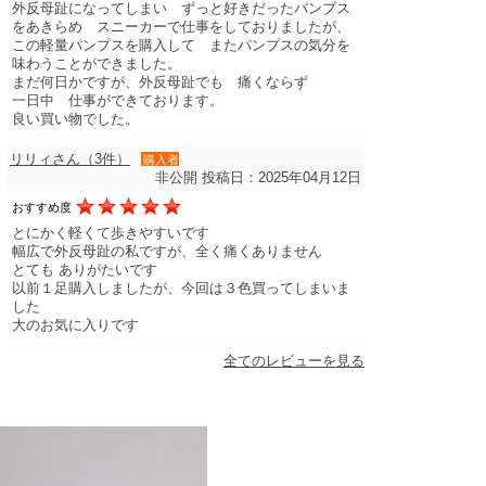
外反母趾になってしまい ずっと好きだったパンプス
をあきらめ スニーカーで仕事をしておりましたが、
この軽量パンプスを購入して またパンプスの気分を
味わうことができました。
まだ何日かですが、外反母趾でも 痛くならず
一日中 仕事ができております。
良い買い物でした。
リリィさん（3件）
購入者
非公開
投稿日：2025年04月12日
おすすめ度
とにかく軽くて歩きやすいです
幅広で外反母趾の私ですが、全く痛くありません
とても ありがたいです
以前１足購入しましたが、今回は３色買ってしまいま
した
大のお気に入りです
全てのレビューを見る