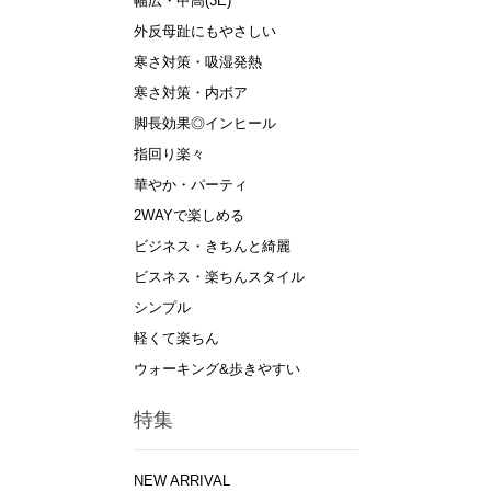
幅広・甲高(3E)
外反母趾にもやさしい
寒さ対策・吸湿発熱
寒さ対策・内ボア
脚長効果◎インヒール
指回り楽々
華やか・パーティ
2WAYで楽しめる
ビジネス・きちんと綺麗
ビスネス・楽ちんスタイル
シンプル
軽くて楽ちん
ウォーキング&歩きやすい
特集
NEW ARRIVAL