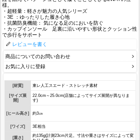
様。
・超軽量：軽さが魅力の人気シリーズ
・3E ：ゆったりした履き心地
・抗菌防臭機能： 気になる足のにおいを防ぐ
・カップインソール 足裏に沿いやすい形状とクッション性
で歩行をサポート
レビューを書く
商品についてのお問い合わせ
お気に入りに登録
[材質]
東レ人工スエード・ストレッチ素材
[サイズ展
22.0cm～25.0cm(店舗によってサイズ展開が異なりま
開]
す)
[ヒール高さ]
約3㎝
[ワイズ]
3E相当
約135g(計測23cm片足。寸法や重さはサイズによって変
[重さ]