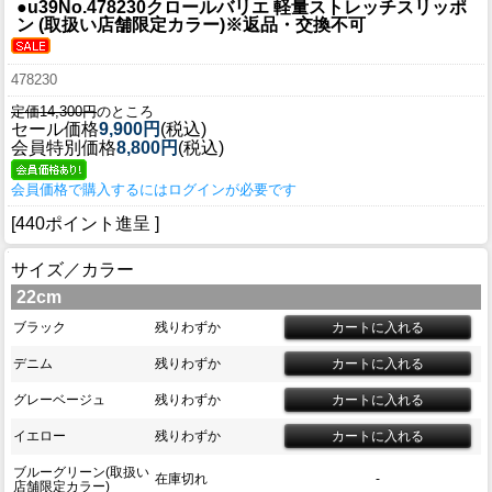
●u39
No.478230クロールバリエ 軽量ストレッチスリッポ
ン (取扱い店舗限定カラー)※返品・交換不可
478230
定価14,300円
のところ
セール価格
9,900円
(税込)
会員特別価格
8,800円
(税込)
会員価格で購入するにはログインが必要です
[440ポイント進呈 ]
サイズ／カラー
22cm
ブラック
残りわずか
デニム
残りわずか
グレーベージュ
残りわずか
イエロー
残りわずか
ブルーグリーン(取扱い
在庫切れ
-
店舗限定カラー)