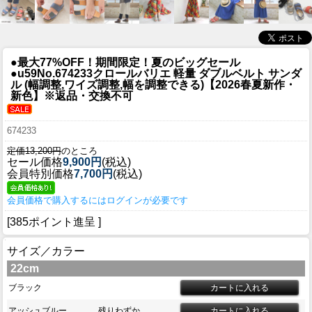
●最大77%OFF！期間限定！夏のビッグセール
●u59
No.674233クロールバリエ 軽量 ダブルベルト サンダ
ル (幅調整,ワイズ調整,幅を調整できる)【2026春夏新作・
新色】※返品・交換不可
674233
定価13,200円
のところ
セール価格
9,900円
(税込)
会員特別価格
7,700円
(税込)
会員価格で購入するにはログインが必要です
[385ポイント進呈 ]
サイズ／カラー
22cm
ブラック
アッシュブルー
残りわずか