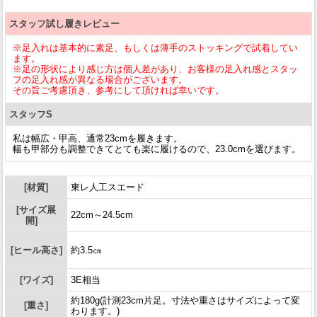
スタッフ試し履きレビュー
※足入れは基本的に素足、もしくは薄手のストッキングで試着してい
ます。
※足の形状により感じ方は個人差があり、お客様の足入れ感とスタッ
フの足入れ感が異なる場合がございます。
その旨ご考慮頂き、参考にして頂ければ幸いです。
スタッフS
私は幅広・甲高、通常23cmを履きます。
幅も甲部分も調整できてとても楽に履けるので、23.0cmを選びます。
[材質]
東レ人工スエード
[サイズ展
22cm～24.5cm
開]
[ヒール高さ]
約3.5㎝
[ワイズ]
3E相当
約180g(計測23cm片足。寸法や重さはサイズによって変
[重さ]
わります。)