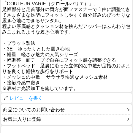
「COULEUR VARIE（クロールバリエ）」。
足幅部分と足首部分の両方が面ファスナーで自由に調整でき
てさまざまな足型にフィットしやすく自分好みのぴったりな
履き心地にできるサンダル。
程よい厚底感とクッション材を挟んだアッパーはふんわり包
みこまれるような履き心地です。
・プラット製法
・3E ゆったりとした履き心地
・軽量 軽さが魅力の人気シリーズ
・幅調整 面テープで自在にフィット感を調整できる
・フットベッド 足裏に沿った立体的な中敷が足指のおさま
りを良くし軽快な歩行をサポート
・メッシュの中敷 サラサラ快適なメッシュ素材
・接触冷感中敷き
※表材に光沢加工を施しています。
レビューを書く
商品についてのお問い合わせ
お気に入りに登録