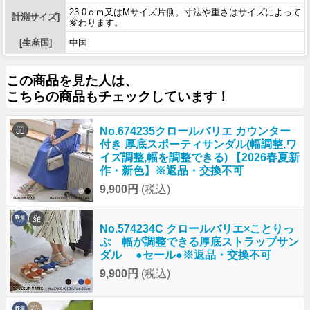
23.0ｃｍ又はMサイズ片側。寸法や重さはサイズによって
計測サイズ]
変わります。
[生産国]
中国
この商品を見た人は、
こちらの商品もチェックしています！
No.674235クロールバリエ カウンター
付き 厚底スポーティサンダル(幅調整,ワ
イズ調整,幅を調整できる) 【2026春夏新
作・新色】※返品・交換不可
9,900円
(税込)
No.574234C クロールバリエ×ことりっ
ぷ 幅が調整できる厚底ストラップサン
ダル ●セール●※返品・交換不可
9,900円
(税込)