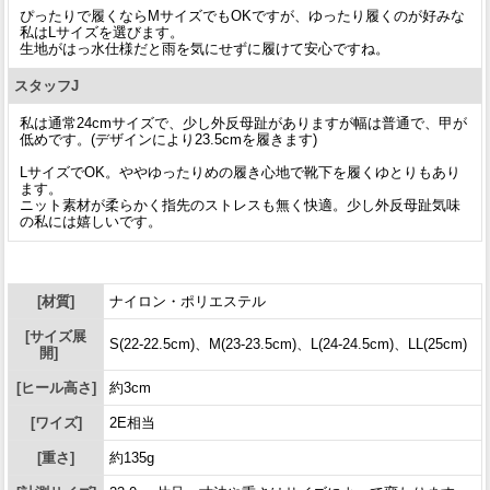
ぴったりで履くならMサイズでもOKですが、ゆったり履くのが好みな
私はLサイズを選びます。
生地がはっ水仕様だと雨を気にせずに履けて安心ですね。
スタッフJ
私は通常24cmサイズで、少し外反母趾がありますが幅は普通で、甲が
低めです。(デザインにより23.5cmを履きます)
LサイズでOK。ややゆったりめの履き心地で靴下を履くゆとりもあり
ます。
ニット素材が柔らかく指先のストレスも無く快適。少し外反母趾気味
の私には嬉しいです。
[材質]
ナイロン・ポリエステル
[サイズ展
S(22-22.5cm)、M(23-23.5cm)、L(24-24.5cm)、LL(25cm)
開]
[ヒール高さ]
約3cm
[ワイズ]
2E相当
[重さ]
約135g