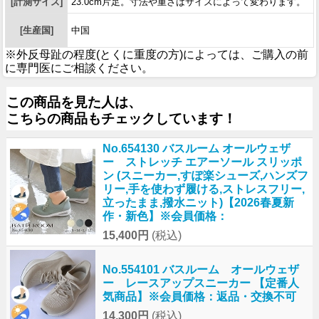
[計測サイズ]
23.0cm片足。寸法や重さはサイズによって変わります。
[生産国]
中国
※外反母趾の程度(とくに重度の方)によっては、ご購入の前
に専門医にご相談ください。
この商品を見た人は、
こちらの商品もチェックしています！
No.654130 バスルーム オールウェザ
ー ストレッチ エアーソール スリッポ
ン (スニーカー,すぽ楽シューズ,ハンズフ
リー,手を使わず履ける,ストレスフリー,
立ったまま,撥水ニット)【2026春夏新
作・新色】※会員価格：
15,400円
(税込)
No.554101 バスルーム オールウェザ
ー レースアップスニーカー 【定番人
気商品】※会員価格：返品・交換不可
14,300円
(税込)