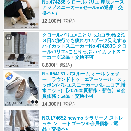
No.474286 クロールバリエ 厚底レース
アップスニーカー●セール●※返品・交
換不可/
12,100円
(税込)
クロールバリエ×ことりっぷコラボ/２泊
３日の旅行でも疲れないブーツ見えする
ハイカットスニーカーNo.474283C クロ
ールバリエ×ことりっぷ ハイカットスニ
ーカー※返品・交換不可
8,800円
(税込)
No.654131 バスルーム オールウェザ
ー ラウンドトゥ エアーソール スリ
ッポン(バレエスニーカー,バレエコア,撥
水ニット) 【2026春夏新作・新色】※会
員価格：返品・交換不可
14,300円
(税込)
NO.174652 newmo クラリーノ ストレ
ッチ ショートブーツ※会員価格：返
品・交換不可