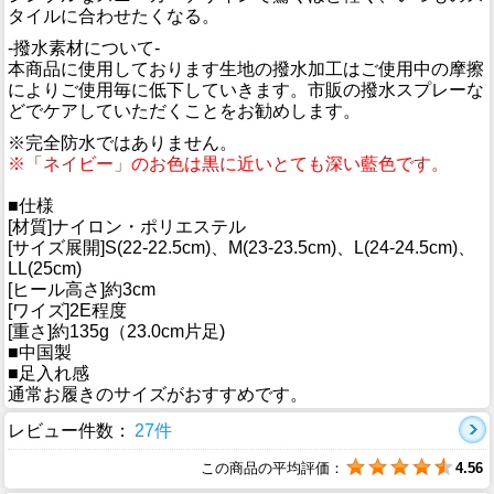
タイルに合わせたくなる。
-撥水素材について-
本商品に使用しております生地の撥水加工はご使用中の摩擦
によりご使用毎に低下していきます。市販の撥水スプレーな
どでケアしていただくことをお勧めします。
※完全防水ではありません。
※「ネイビー」のお色は黒に近いとても深い藍色です。
■仕様
[材質]ナイロン・ポリエステル
[サイズ展開]S(22-22.5cm)、M(23-23.5cm)、L(24-24.5cm)、
LL(25cm)
[ヒール高さ]約3cm
[ワイズ]2E程度
[重さ]約135g（23.0cm片足)
■中国製
■足入れ感
通常お履きのサイズがおすすめです。
レビュー件数：
27件
この商品の平均評価：
4.56