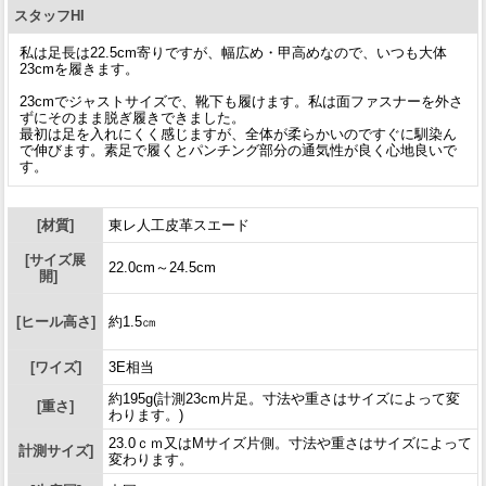
スタッフHI
私は足長は22.5cm寄りですが、幅広め・甲高めなので、いつも大体
23cmを履きます。
23cmでジャストサイズで、靴下も履けます。私は面ファスナーを外さ
ずにそのまま脱ぎ履きできました。
最初は足を入れにくく感じますが、全体が柔らかいのですぐに馴染ん
で伸びます。素足で履くとパンチング部分の通気性が良く心地良いで
す。
[材質]
東レ人工皮革スエード
[サイズ展
22.0cm～24.5cm
開]
[ヒール高さ]
約1.5㎝
[ワイズ]
3E相当
約195g(計測23cm片足。寸法や重さはサイズによって変
[重さ]
わります。)
23.0ｃｍ又はMサイズ片側。寸法や重さはサイズによって
計測サイズ]
変わります。