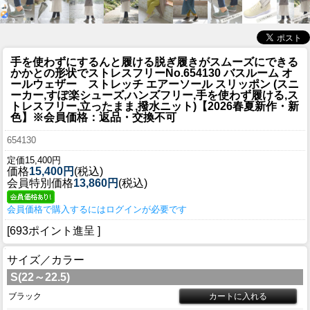
手を使わずにするんと履ける脱ぎ履きがスムーズにできる
かかとの形状でストレスフリー
No.654130 バスルーム オ
ールウェザー ストレッチ エアーソール スリッポン (スニ
ーカー,すぽ楽シューズ,ハンズフリー,手を使わず履ける,ス
トレスフリー,立ったまま,撥水ニット)【2026春夏新作・新
色】※会員価格：返品・交換不可
654130
定価15,400円
価格
15,400円
(税込)
会員特別価格
13,860円
(税込)
会員価格で購入するにはログインが必要です
[693ポイント進呈 ]
サイズ／カラー
S(22～22.5)
ブラック