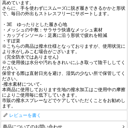
高めています。
さらに、手を使わずにスムーズに脱ぎ履きできるかかと形状
で、毎日の外出もストレスフリーにサポートします。
・3E ゆったりとした履き心地
・メッシュの中敷：サラサラ快適なメッシュ素材
・カップインソール：足裏に沿う形状で疲れを軽減
・すぽ楽
※こちらの商品は撥水仕様となっておりますが、使用状況に
より水がしみこむ場合がございます。
（完全防水ではありません)
※ご使用後は水分や汚れをきれいにふき取って陰干ししてく
ださい。
保管する際は直射日光を避け、湿気の少ない所で保管してく
ださい。
-撥水素材について-
本商品に使用しております生地の撥水加工はご使用中の摩擦
によりご使用毎に低下していきます。
市販の撥水スプレーなどでケアしていただくことをお勧めし
ます。
レビューを書く
商品についてのお問い合わせ