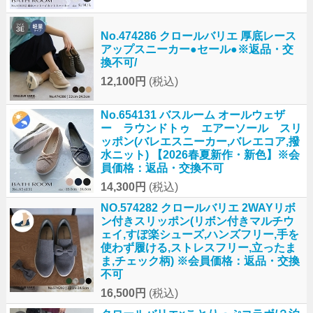
No.474286 クロールバリエ 厚底レース
アップスニーカー●セール●※返品・交
換不可/
12,100円
(税込)
No.654131 バスルーム オールウェザ
ー ラウンドトゥ エアーソール スリ
ッポン(バレエスニーカー,バレエコア,撥
水ニット) 【2026春夏新作・新色】※会
員価格：返品・交換不可
14,300円
(税込)
NO.574282 クロールバリエ 2WAYリボ
ン付きスリッポン(リボン付きマルチウ
ェイ,すぽ楽シューズ,ハンズフリー,手を
使わず履ける,ストレスフリー,立ったま
ま,チェック柄) ※会員価格：返品・交換
不可
16,500円
(税込)