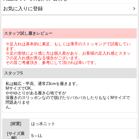
お気に入りに登録
スタッフ試し履きレビュー
※足入れは基本的に素足、もしくは薄手のストッキングで試着してい
ます。
※足の形状により感じ方は個人差があり、お客様の足入れ感とスタッ
フの足入れ感が異なる場合がございます。
その旨ご考慮頂き、参考にして頂ければ幸いです。
スタッフS
私は幅広・甲高、通常23cmを履きます。
MサイズでOK。
ややゆとりがある履き心地ですが
深履きのスリッポンなので脱げたりパカパカしたりもなくMサイズで
問題ありませ
ん。
[材質]
はっ水ニット
[サイズ展
S～LL
開]