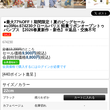
●最大77%OFF！期間限定！夏のビッグセール
●u39
No.674230クロールバリエ 軽量リボンオープントゥ
パンプス 【2026春夏新作・新色】※返品・交換不可
674230
定価13,200円
のところ
セール価格
9,900円
(税込)
会員特別価格
8,800円
(税込)
会員価格で購入するにはログインが必要です
[440ポイント進呈 ]
サイズ／カラー
22cm
ブラック
残りわずか
カフェベージュ
在庫切れ
-