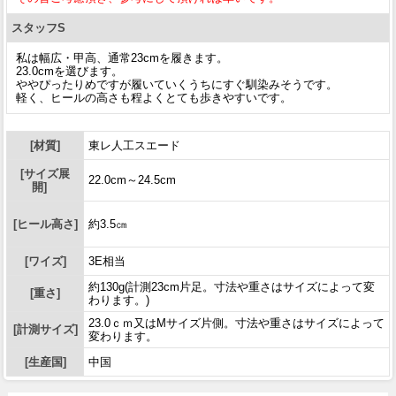
スタッフS
私は幅広・甲高、通常23cmを履きます。
23.0cmを選びます。
ややぴったりめですが履いていくうちにすぐ馴染みそうです。
軽く、ヒールの高さも程よくとても歩きやすいです。
[材質]
東レ人工スエード
[サイズ展
22.0cm～24.5cm
開]
[ヒール高さ]
約3.5㎝
[ワイズ]
3E相当
約130g(計測23cm片足。寸法や重さはサイズによって変
[重さ]
わります。)
23.0ｃｍ又はMサイズ片側。寸法や重さはサイズによって
[計測サイズ]
変わります。
[生産国]
中国