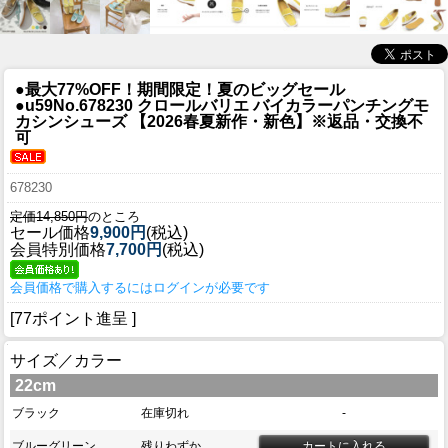
●最大77%OFF！期間限定！夏のビッグセール
●u59
No.678230 クロールバリエ バイカラーパンチングモ
カシンシューズ 【2026春夏新作・新色】※返品・交換不
可
678230
定価14,850円
のところ
セール価格
9,900円
(税込)
会員特別価格
7,700円
(税込)
会員価格で購入するにはログインが必要です
[77ポイント進呈 ]
サイズ／カラー
22cm
ブラック
在庫切れ
-
ブルーグリーン
残りわずか