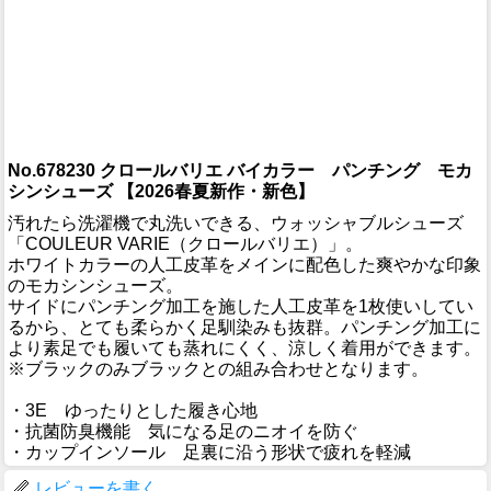
No.678230 クロールバリエ バイカラー パンチング モカ
シンシューズ 【2026春夏新作・新色】
汚れたら洗濯機で丸洗いできる、ウォッシャブルシューズ
「COULEUR VARIE（クロールバリエ）」。
ホワイトカラーの人工皮革をメインに配色した爽やかな印象
のモカシンシューズ。
サイドにパンチング加工を施した人工皮革を1枚使いしてい
るから、とても柔らかく足馴染みも抜群。パンチング加工に
より素足でも履いても蒸れにくく、涼しく着用ができます。
※ブラックのみブラックとの組み合わせとなります。
・3E ゆったりとした履き心地
・抗菌防臭機能 気になる足のニオイを防ぐ
・カップインソール 足裏に沿う形状で疲れを軽減
レビューを書く