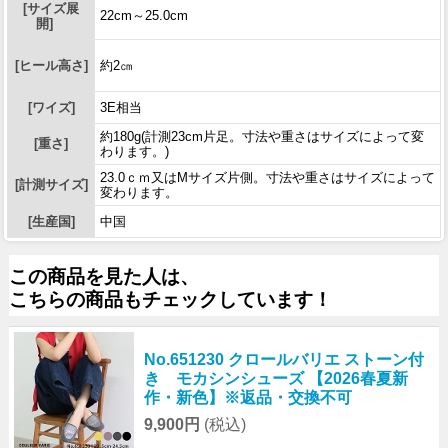
[サイズ展
22cm～25.0cm
開]
[ヒール高さ]
約2㎝
[ワイズ]
3E相当
約180g(計測23cm片足。寸法や重さはサイズによって変
[重さ]
わります。)
23.0ｃｍ又はMサイズ片側。寸法や重さはサイズによって
[計測サイズ]
変わります。
[生産国]
中国
この商品を見た人は、
こちらの商品もチェックしています！
No.651230 クロールバリエ ストーン付
き モカシンシューズ 【2026春夏新
作・新色】※返品・交換不可
9,900円
(税込)