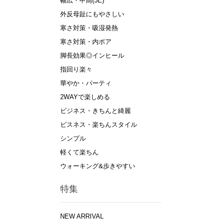
幅広・甲高(3E)
外反母趾にもやさしい
寒さ対策・吸湿発熱
寒さ対策・内ボア
脚長効果◎インヒール
指回り楽々
華やか・パーティ
2WAYで楽しめる
ビジネス・きちんと綺麗
ビスネス・楽ちんスタイル
シンプル
軽くて楽ちん
ウォーキング&歩きやすい
特集
NEW ARRIVAL