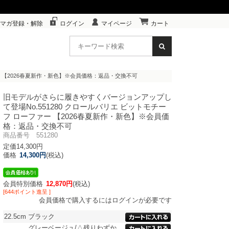
マガ登録・解除
ログイン
マイページ
カート
ファー 【2026春夏新作・新色】※会員価格：返品・交換不可
旧モデルがさらに履きやすくバージョンアップし
て登場
No.551280 クロールバリエ ビットモチー
フ ローファー 【2026春夏新作・新色】※会員価
格：返品・交換不可
商品番号 551280
定価14,300円
価格
14,300円
(税込)
会員特別価格
12,870円
(税込)
[644ポイント進呈 ]
会員価格で購入するにはログインが必要です
22.5cm
ブラック
グレーベージュ/△残りわずか