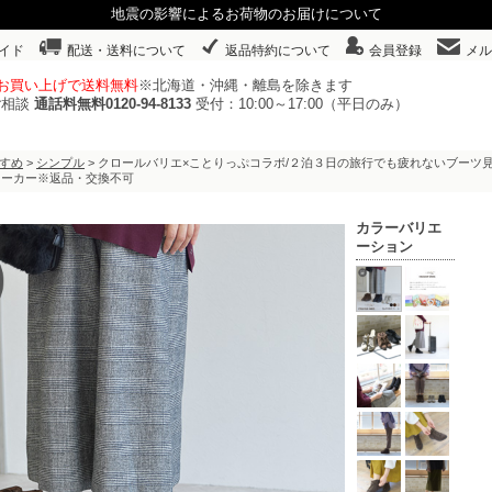
地震の影響によるお荷物のお届けについて
イド
配送・送料について
返品特約について
会員登録
メル
以上お買い上げで送料無料
※北海道・沖縄・離島を除きます
ご相談
通話料無料0120-94-8133
受付：10:00～17:00（平日のみ）
すめ
>
シンプル
> クロールバリエ×ことりっぷコラボ/２泊３日の旅行でも疲れないブーツ見え
ニーカー※返品・交換不可
カラーバリエ
ーション