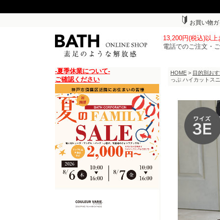
お買い物ガ
13,200円(税込)
電話でのご注文・
-夏季休業について-
HOME
>
目的別おす
ご確認ください
っぷ ハイカットス