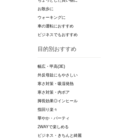
ちょっとした買い物に
お散歩に
ウォーキングに
車の運転におすすめ
ビジネスでもおすすめ
目的別おすすめ
幅広・甲高(3E)
外反母趾にもやさしい
寒さ対策・吸湿発熱
寒さ対策・内ボア
脚長効果◎インヒール
指回り楽々
華やか・パーティ
2WAYで楽しめる
ビジネス・きちんと綺麗