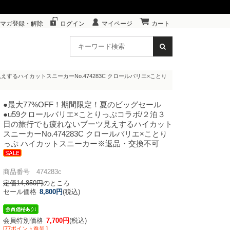
マガ登録・解除
ログイン
マイページ
カート
するハイカットスニーカーNo.474283C クロールバリエ×ことり
●最大77%OFF！期間限定！夏のビッグセール
●u59
クロールバリエ×ことりっぷコラボ/２泊３
日の旅行でも疲れないブーツ見えするハイカット
スニーカーNo.474283C クロールバリエ×ことり
っぷ ハイカットスニーカー※返品・交換不可
商品番号 474283c
定価14,850円
のところ
セール価格
8,800円
(税込)
会員特別価格
7,700円
(税込)
[77ポイント進呈 ]