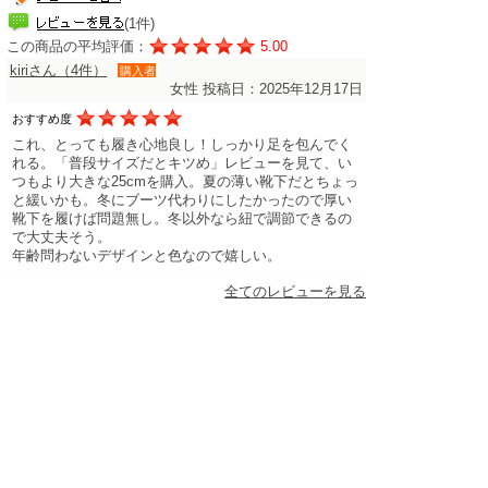
(1件)
この商品の平均評価：
5.00
kiriさん（4件）
購入者
女性
投稿日：2025年12月17日
おすすめ度
これ、とっても履き心地良し！しっかり足を包んでく
れる。「普段サイズだとキツめ」レビューを見て、い
つもより大きな25cmを購入。夏の薄い靴下だとちょっ
と緩いかも。冬にブーツ代わりにしたかったので厚い
靴下を履けば問題無し。冬以外なら紐で調節できるの
で大丈夫そう。
年齢問わないデザインと色なので嬉しい。
全てのレビューを見る