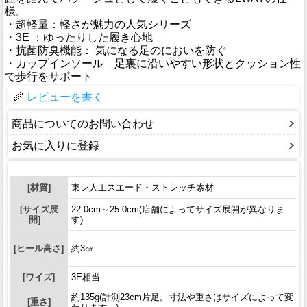
様。
・超軽量：軽さが魅力の人気シリーズ
・3E ：ゆったりした履き心地
・抗菌防臭機能： 気になる足のにおいを防ぐ
・カップインソール 足裏に沿いやすい形状とクッション性
で歩行をサポート
レビューを書く
商品についてのお問い合わせ
お気に入りに登録
[材質]
東レ人工スエード・ストレッチ素材
[サイズ展
22.0cm～25.0cm(店舗によってサイズ展開が異なりま
開]
す)
[ヒール高さ]
約3㎝
[ワイズ]
3E相当
約135g(計測23cm片足。寸法や重さはサイズによって変
[重さ]