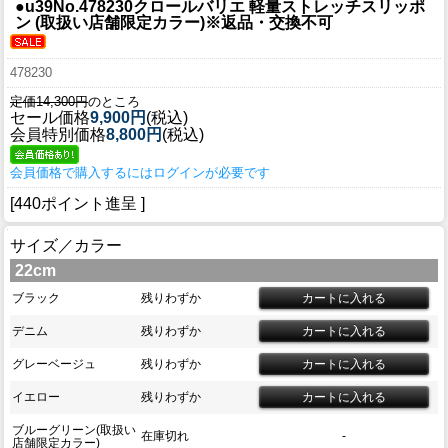
●u39
No.478230クロールバリエ 軽量ストレッチスリッポ
ン (取扱い店舗限定カラー)※返品・交換不可
478230
定価14,300円
のところ
セール価格
9,900円
(税込)
会員特別価格
8,800円
(税込)
会員価格で購入するにはログインが必要です
[440ポイント進呈 ]
サイズ／カラー
22cm
ブラック
残りわずか
デニム
残りわずか
グレーベージュ
残りわずか
イエロー
残りわずか
ブルーグリーン(取扱い
在庫切れ
-
店舗限定カラー)